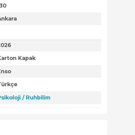
130
Ankara
2026
Karton Kapak
Enso
Türkçe
sikoloji / Ruhbilim