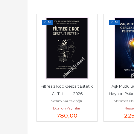
YENI
YENI
arlıkla Yaratıcı 
Filtresiz Kod Gestalt Estetik 
Aşk Mutlulu
 -         2026
CİLTLİ -         2026
Hayatın Psikoterapi
Doruk Yayınları
Nedim Sarıfakıoğlu
Mehmet Nes
20
Yayınevi
Dorlion Yayınları
Resse
7
,50
780
,00
22