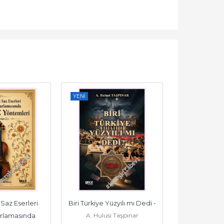
YENI
YENI
Saz Eserleri 
Biri Türkiye Yüzyılı mı Dedi -
Ziraat Alanında
A. Hulusi Taşpınar
lamasında 
Bilimsel Ara