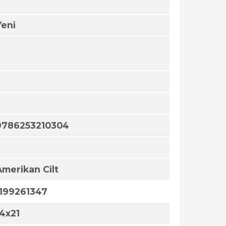
Yeni
9786253210304
Amerikan Cilt
1199261347
14x21