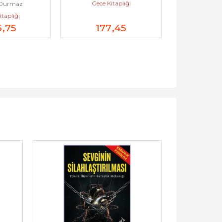
Gece Kitaplığı
 Durmaz
Erkan 
emleri :...
taplığı
Gece Ki
6
,75
177
,45
26