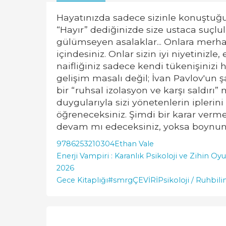
Hayatınızda sadece sizinle konuştuğun
“Hayır” dediğinizde size ustaca suçlul
gülümseyen asalaklar... Onlara merham
içindesiniz. Onlar sizin iyi niyetinizl
naifliğiniz sadece kendi tükenişinizi 
gelişim masalı değil; İvan Pavlov'un ş
bir “ruhsal izolasyon ve karşı saldırı
duygularıyla sizi yönetenlerin iplerini 
öğreneceksiniz. Şimdi bir karar verm
devam mı edeceksiniz, yoksa boynunuz
9786253210304
Ethan Vale
Enerji Vampiri : Karanlık Psikoloji ve Zihin 
2026
Gece Kitaplığı
#smrgÇEVİRİ
Psikoloji / Ruhbil