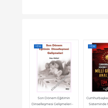
YENI
YENI
         2026
Son Dönem Eğitimin 
Cumhurbaşkan
 İçli
Dinselleşmesi Gelişmeleri -         
Sisteminde Mi