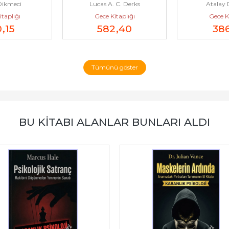
ikmeci
Lucas A. C. Derks
Atalay
eri -...
Örgütlenme...
Durmaz Yönt
taplığı
Gece Kitaplığı
Gece Ki
0
,15
582
,40
38
Tümünü göster
BU KITABI ALANLAR BUNLARI ALDI