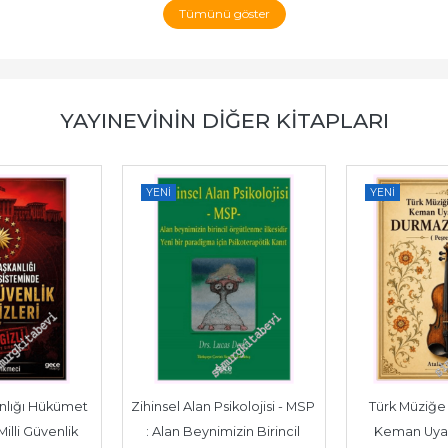
Tümünü göster
YAYINEVININ DIĞER KITAPLARI
YENI
YENI
lığı Hükümet 
Zihinsel Alan Psikolojisi - MSP 
Türk Müziğe 
lli Güvenlik 
: Alan Beynimizin Birincil 
Keman Uyar