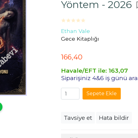
Yöntem - 2026
Ethan Vale
Gece Kitaplığı
166
,40
Havale/EFT ile:
163
,07
Siparişiniz 4&6 iş günü a
Sepete Ekle
Tavsiye et
Hata bildir