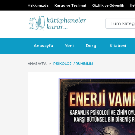
Hakkımızda
Kargo ve Teslimat
Gizlilik ve Güvenlik
İle
Anasayfa
Yeni
Dergi
Kitabevi
ANASAYFA
PSIKOLOJI / RUHBILIM