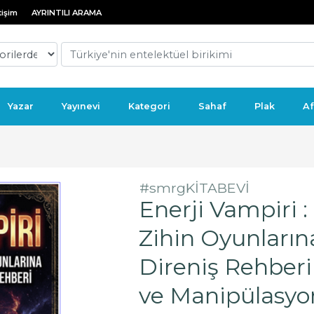
tişim
AYRINTILI ARAMA
Yazar
Yayınevi
Kategori
Sahaf
Plak
Af
#smrgKİTABEVİ
Enerji Vampiri :
Zihin Oyunların
Direniş Rehberi
ve Manipülasyo