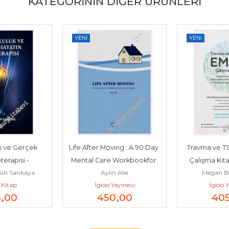
KATEGORININ DIĞER ÜRÜNLERI
YENI
YENI
k ve Gerçek 
Life After Moving : A 90 Day 
Travma ve TS
si -         
Mental Care Workbookfor 
Çalışma Kitabı
ih Sarıkaya
Aylin Alie
Megan B
26
International...
 Kitap
İgloo Yayınevi
İgloo Y
5
,00
450
,00
40