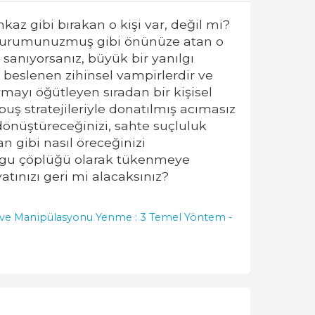
az gibi bırakan o kişi var, değil mi?
acil durumunuzmuş gibi önünüze atan o
sanıyorsanız, büyük bir yanılgı
le beslenen zihinsel vampirlerdir ve
rmayı öğütleyen sıradan bir kişisel
puş stratejileriyle donatılmış acımasız
a dönüştüreceğinizi, sahte suçluluk
an gibi nasıl öreceğinizi
duygu çöplüğü olarak tükenmeye
ınızı geri mi alacaksınız?
ruma ve Manipülasyonu Yenme : 3 Temel Yöntem -