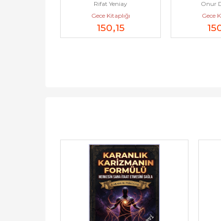
taplığı
Rifat Yeniay
Onur D
2026
Analizl
Gece Kitaplığı
Gece Ki
4
,00
150
,15
15