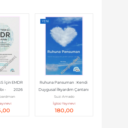
YENI
YENI
S İçin EMDR 
Ruhuna Pansuman : Kendi 
Jacques Lac
 -         2026
Duygusal İlkyardım Çantanı 
Analistin Arzusu Yo
oardman
Suzi Amado
Dany 
Hazırla -         2026
20
ayınevi
İgloo Yayınevi
Axis Ya
5
,00
180
,00
45