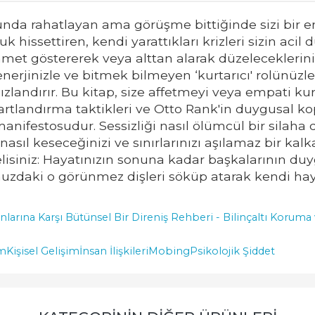
da rahatlayan ama görüşme bittiğinde sizi bir enk
uk hissettiren, kendi yarattıkları krizleri sizin 
et göstererek veya alttan alarak düzeleceklerini 
e, enerjinizle ve bitmek bilmeyen ‘kurtarıcı' rolünüz
hızlandırır. Bu kitap, size affetmeyi veya empati ku
artlandırma taktikleri ve Otto Rank'in duygusal ko
” manifestosudur. Sessizliği nasıl ölümcül bir silah
nasıl keseceğinizi ve sınırlarınızı aşılamaz bir kalk
elisiniz: Hayatınızın sonuna kadar başkalarının 
daki o görünmez dişleri söküp atarak kendi hayat
Oyunlarına Karşı Bütünsel Bir Direniş Rehberi - Bilinçaltı Ko
im
Kişisel Gelişim
İnsan İlişkileri
Mobing
Psikolojik Şiddet