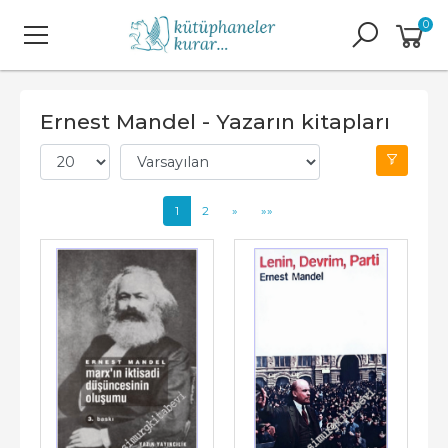
0
Ernest Mandel - Yazarın kitapları
1
2
»
»»