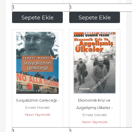
140
,00
140
,00
Sepete Ekle
Sepete Ekle
Sosyalizmin Geleceği -
Ekonomik Kriz ve 
Ernest Mandel
Azgelişmiş Ülkeler -
Yazın Yayıncılık
Ernest Mandel
Yazın Yayıncılık