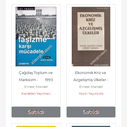
Çağdaş Toplum ve 
Ekonomik Kriz ve 
Marksizm -        1993
Azgelişmiş Ülkeler -
Ernest Mandel
Ernest Mandel
Kardelen Yayınları
Yazın Yayıncılık
0
,00
0
,00
Satıldı
Satıldı