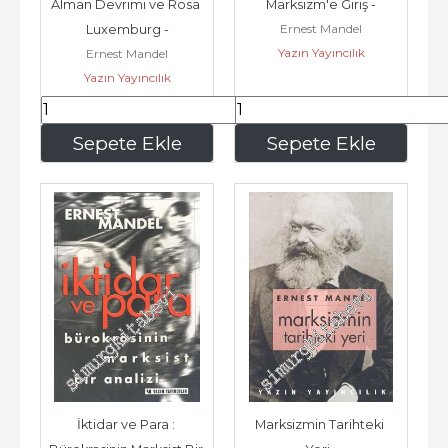
Alman Devrimi ve Rosa 
Marksizm'e Giriş -
Ernest Mandel
Luxemburg -
Yazın Yayıncılık
Ernest Mandel
Yazın Yayıncılık
168
,00
280
,00
Sepete Ekle
Sepete Ekle
İktidar ve Para : 
Marksizmin Tarihteki 