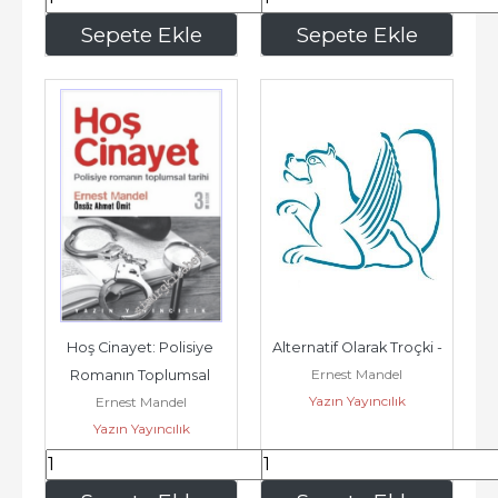
350
,00
140
,00
Sepete Ekle
Sepete Ekle
Hoş Cinayet: Polisiye 
Alternatif Olarak Troçki -
Ernest Mandel
Romanın Toplumsal 
Yazın Yayıncılık
Ernest Mandel
Tarihi -
Yazın Yayıncılık