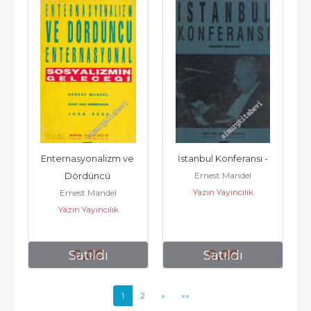
Enternasyonalizm ve 
İstanbul Konferansı -
Ernest Mandel
Dördüncü 
Yazın Yayıncılık
Ernest Mandel
Enternasyonal: 
Yazın Yayıncılık
Sosyalizmin Geleceği -
0
,00
0
,00
Satıldı
Satıldı
1
2
»
»»