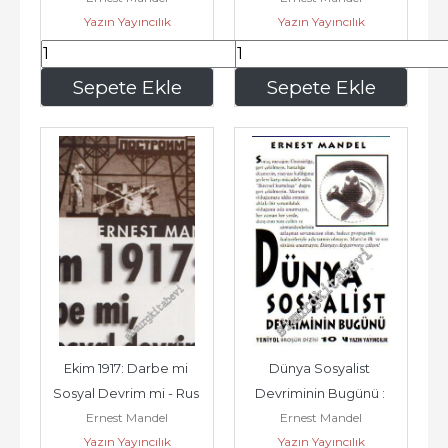
Yazın Yayıncılık
Yazın Yayıncılık
140
,00
315
,00
Sepete Ekle
Sepete Ekle
Ekim 1917: Darbe mi 
Dünya Sosyalist 
Sosyal Devrim mi - Rus 
Devriminin Bugünü : 
Ernest Mandel
Ernest Mandel
Devriminin Meşruiyeti -
Sektarizme Karşı 
Yazın Yayıncılık
Yazın Yayıncılık
Devrimci Marksizm -