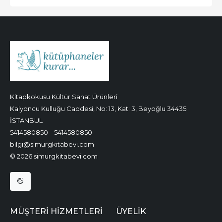
Kitapkokusu Kültür Sanat Ürünleri
Kalyoncu Kulluğu Caddesi, No: 13, Kat: 3, Beyoğlu 34435
İSTANBUL
5414580850
5414580850
bilgi@simurgkitabevi.com
© 2026 simurgkitabevi.com
MÜŞTERI HIZMETLERI
ÜYELIK