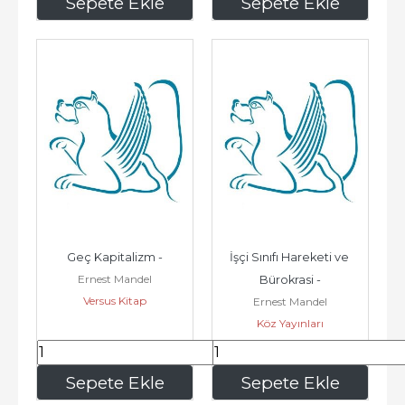
245
,00
280
,00
Sepete Ekle
Sepete Ekle
Geç Kapitalizm -
İşçi Sınıfı Hareketi ve 
Ernest Mandel
Bürokrasi -
Versus Kitap
Ernest Mandel
Köz Yayınları
702
,00
39
,60
Sepete Ekle
Sepete Ekle