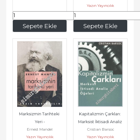
Yazın Yayıncılık
280
,00
280
,00
Sepete Ekle
Sepete Ekle
Marksizmin Tarihteki 
Kapitalizmin Çarkları: 
Yeri -
Marksist İktisadi Analiz 
Ernest Mandel
Cristian Barsoc
Öğeleri -
Yazın Yayıncılık
Yazın Yayıncılık