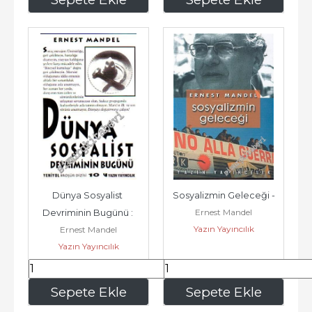
Dünya Sosyalist 
Sosyalizmin Geleceği -
Ernest Mandel
Devriminin Bugünü : 
Yazın Yayıncılık
Ernest Mandel
Sektarizme Karşı 
Yazın Yayıncılık
Devrimci Marksizm -
140
,00
350
,00
Sepete Ekle
Sepete Ekle