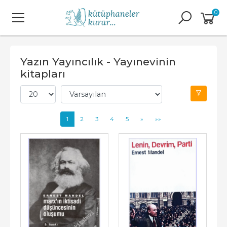
0
Yazın Yayıncılık - Yayınevinin
kitapları
1
2
3
4
5
»
»»