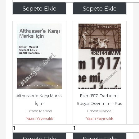
140
,00
350
,00
Sepete Ekle
Sepete Ekle
Althusser'e Karşı Marks 
Ekim 1917: Darbe mi 
İçin -
Sosyal Devrim mi - Rus 
Ernest Mandel
Ernest Mandel
Devriminin Meşruiyeti -
Yazın Yayıncılık
Yazın Yayıncılık
315
,00
140
,00
Sepete Ekle
Sepete Ekle