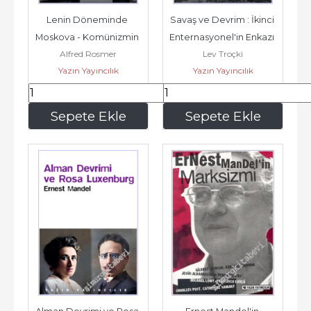
Lenin Döneminde 
Savaş ve Devrim : İkinci 
Moskova - Komünizmin 
Enternasyonel'in Enkazı 
Alfred Rosmer
Lev Troçki
Kaynakları -
Üçüncü 
Yazın Yayıncılık
Yazın Yayıncılık
Enternasyonal'in...
350
,00
840
,00
Sepete Ekle
Sepete Ekle