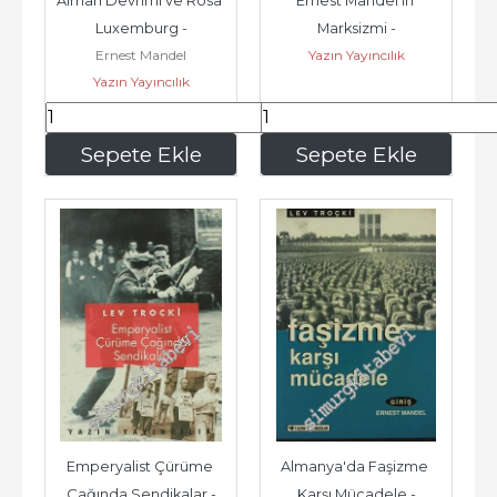
Alman Devrimi ve Rosa 
Ernest Mandel'in 
Luxemburg -
Marksizmi -
Ernest Mandel
Yazın Yayıncılık
Yazın Yayıncılık
168
,00
245
,00
Sepete Ekle
Sepete Ekle
Emperyalist Çürüme 
Almanya'da Faşizme 
Çağında Sendikalar -
Karşı Mücadele -