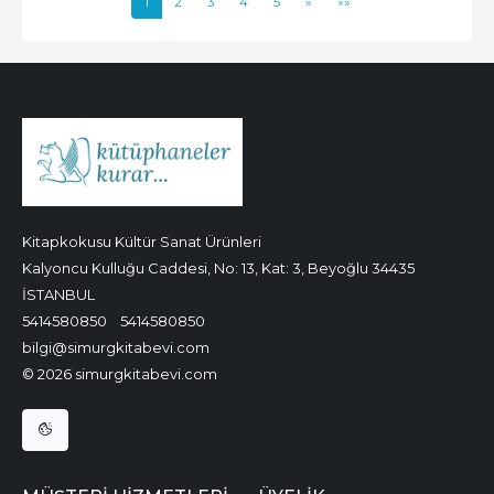
1
2
3
4
5
»
»»
Kitapkokusu Kültür Sanat Ürünleri
Kalyoncu Kulluğu Caddesi, No: 13, Kat: 3, Beyoğlu 34435
İSTANBUL
5414580850
5414580850
bilgi@simurgkitabevi.com
© 2026 simurgkitabevi.com