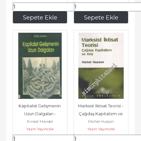
140
,00
140
,00
Sepete Ekle
Sepete Ekle
Kapitalist Gelişmenin 
Marksist İktisat Teorisi - 
Uzun Dalgaları -
Çağdaş Kapitalizm ve 
Ernest Mandel
Michel Husson
Kriz -
Yazın Yayıncılık
Yazın Yayıncılık