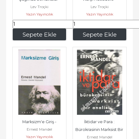
Lev Troçki
Lev Troçki
Yazın Yayıncılık
Yazın Yayıncılık
210
,00
420
,00
Sepete Ekle
Sepete Ekle
Marksizm'e Giriş -
İktidar ve Para : 
Ernest Mandel
Bürokrasinin Marksist Bir 
Yazın Yayıncılık
Ernest Mandel
Analizi -