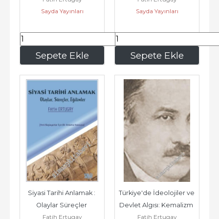
Sayda Yayınları
Sayda Yayınları
324
,00
255
,00
Sepete Ekle
Sepete Ekle
Siyasi Tarihi Anlamak : 
Türkiye'de İdeolojiler ve 
Olaylar Süreçler 
Devlet Algısı: Kemalizm 
Fatih Ertugay
Fatih Ertugay
Eğilimler - Yeni 
Milliyetçilik...