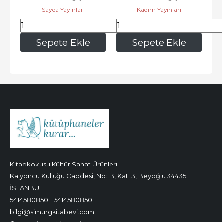
Sayda Yayınları
Kadim Yayınları
Başlauanlar...
332
,50
182
,00
Sepete Ekle
Sepete Ekle
Kitapkokusu Kültür Sanat Ürünleri
Kalyoncu Kulluğu Caddesi, No: 13, Kat: 3, Beyoğlu 34435
İSTANBUL
5414580850
5414580850
bilgi@simurgkitabevi.com