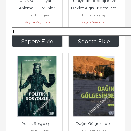
Türk Siyasal Hayatını 
Türkiye'de İdeolojiler ve 
Anlamak - Sorunlar 
Devlet Algısı : Kemalizm 
Fatih Ertugay
Fatih Ertugay
Sorular ve Yanılgılar -
Milliyetçilik...
Sayda Yayınları
Sayda Yayınları
357
,00
357
,00
Sepete Ekle
Sepete Ekle
Politik Sosyoloji -
Dağın Gölgesinde -
Fatih Ertugay
Fatih Ertugay