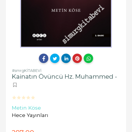
#smrgKİTABEVİ
Kainatın Övüncü Hz. Muhammed -
Metin Köse
Hece Yayınları