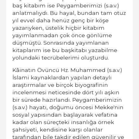
baş kitabım ise Peygamberimizi (s.a.v.)
anlatmalıydı. Bu hayal, bundan tam otuz
yıl evvel daha henüz genç bir köşe
yazarıyken, üstelik hiçbir kitabım
yayımlanmadan çok önce gönlüme
düşmüştü. Sonrasında yayımlanan
kitaplarım ise bu başkitabı yazabilme
yolundaki tecrübelerimi oluşturdu.
Kâinatın Övüncü Hz. Muhammed (s.a.v.)
İslami kaynaklardan yapılan detaylı
araştırmalar ve birçok biyografinin
incelenmesi neticesinde dört yılı aşkın
bir sürede hazırlandı. Peygamberimizin
(s.a.v.) hayatı, doğumu öncesi Mekke'nin
sosyal yapısından başlayarak vefatına
kadar olan süreçteki insanlığa örnek
şahsiyeti, kendisine karşı olanlar
tarafından bile takdir edilen güvenilir ve