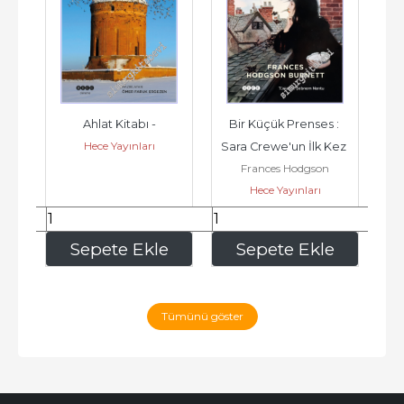
k 
Ahlat Kitabı -
Bir Küçük Prenses : 
Ken
Hece Yayınları
Sara Crewe'un İlk Kez 
Frances Hodgson
 
Anlatılan Bütün Bir 
Hece Yayınları
Burnett
Hikayesi -
297
,50
357
,00
e
Sepete Ekle
Sepete Ekle
Tümünü göster