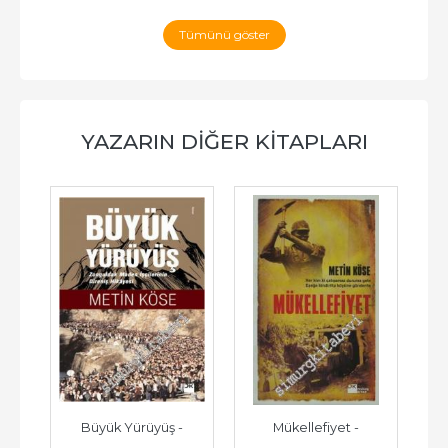
Tümünü göster
YAZARIN DIĞER KITAPLARI
: 
Büyük Yürüyüş -
Mükellefiyet -