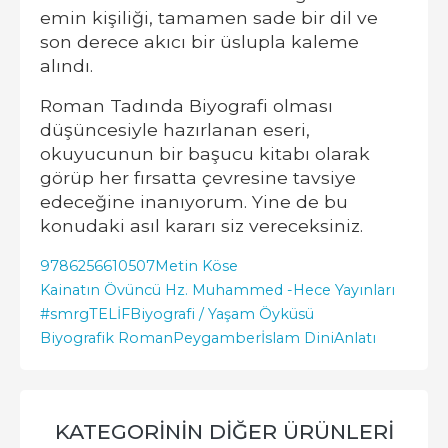
emin kişiliği, tamamen sade bir dil ve
son derece akıcı bir üslupla kaleme
alındı.
Roman Tadında Biyografi olması
düşüncesiyle hazırlanan eseri,
okuyucunun bir başucu kitabı olarak
görüp her fırsatta çevresine tavsiye
edeceğine inanıyorum. Yine de bu
konudaki asıl kararı siz vereceksiniz.
9786256610507
Metin Köse
Kainatın Övüncü Hz. Muhammed -
Hece Yayınları
#smrgTELİF
Biyografi / Yaşam Öyküsü
Biyografik Roman
Peygamber
İslam Dini
Anlatı
KATEGORININ DIĞER ÜRÜNLERI