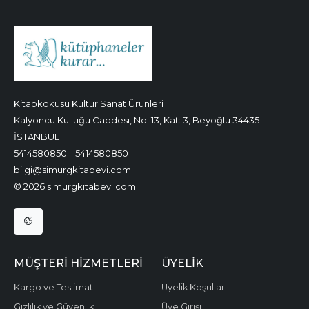
Kitapkokusu Kültür Sanat Ürünleri
Kalyoncu Kulluğu Caddesi, No: 13, Kat: 3, Beyoğlu 34435
İSTANBUL
5414580850
5414580850
bilgi@simurgkitabevi.com
© 2026 simurgkitabevi.com
MÜŞTERI HIZMETLERI
ÜYELIK
Kargo ve Teslimat
Üyelik Koşulları
Gizlilik ve Güvenlik
Üye Girişi