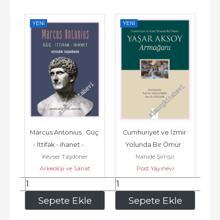
YENI
YENI
YE
 
Marcus Antonius : Güç 
Cumhuriyet ve İzmir 
B
- İttifak - ihanet -         
Yolunda Bir Ömür : 
A
Kevser Taşdöner
Nahide Şimşir
2026
Yaşar Aksoy Armağanı 
Arkeoloji ve Sanat
Post Yayınevi
 
-         2026
Yayınları
337
,50
875
,00
e
Sepete Ekle
Sepete Ekle