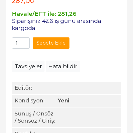
287
,00
Havale/EFT ile:
281
,26
Siparişiniz 4&6 iş günü arasında
kargoda
Sepete Ekle
Tavsiye et
Hata bildir
Editör:
Kondisyon:
Yeni
Sunuş / Önsöz
/ Sonsöz / Giriş: