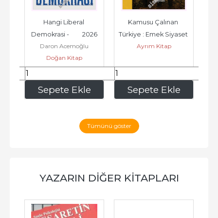
25
Hangi Liberal 
Kamusu Çalınan 
Erm
Demokrasi -         2026
Türkiye : Emek Siyaset 
Be
Daron Acemoğlu
Ayrım Kitap
Haysiyet -         2026
Doğan Kitap
464
,00
337
,50
e
Sepete Ekle
Sepete Ekle
Tümünü göster
YAZARIN DIĞER KITAPLARI