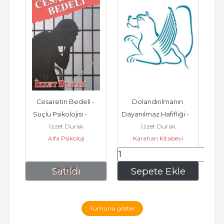
Cesaretin Bedeli - 
Dolandırılmanın 
Suçlu Psikolojisi -        
Dayanılmaz Hafifliği -        
İzzet Durak
İzzet Durak
2018
2016
Alfa Psikoloji
Karahan Kitabevi
0
,00
280
,00
Satıldı
Sepete Ekle
Tümünü göster