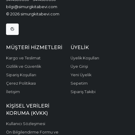
bilgi@simurgkitabevi.com
© 2026 simurgkitabevi.com
MÜŞTERI HIZMETLERI
ÜYELIK
Kargo ve Teslimat
Üyelik Koşulları
Gizlilik ve Güvenlik
Üye Girişi
Sipariş Koşulları
Yeni Üyelik
Çerez Politikası
Sepetim
İletişim
Sipariş Takibi
KIŞISEL VERILERI
KORUMA (KVKK)
Kullanıcı Sözleşmesi
Ön Bilgilendirme Formu ve