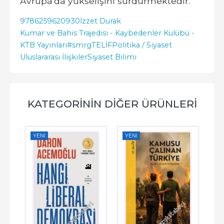
Avrupa'da yükselişini sürdürmektedir.
9786259620930
İzzet Durak
Kumar ve Bahis Trajedisi - Kaybedenler Kulübü -
KTB Yayınları
#smrgTELİF
Politika / Siyaset
Uluslararası İlişkiler
Siyaset Bilimi
KATEGORININ DIĞER ÜRÜNLERI
YENI
YENI
YE