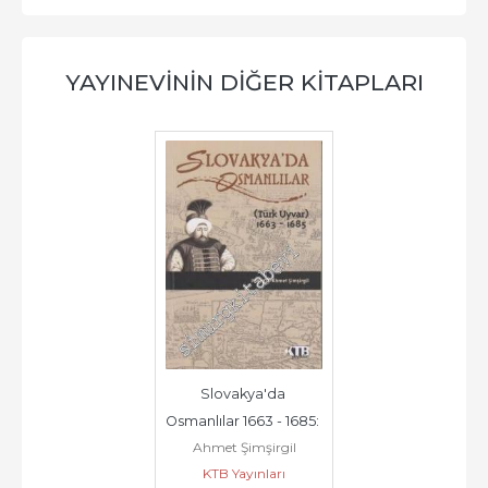
YAYINEVININ DIĞER KITAPLARI
Slovakya'da 
Osmanlılar 1663 - 1685: 
Ahmet Şimşirgil
Türk Uyvar -
KTB Yayınları