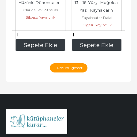
 
Hüzünlü Dönenceler -
13. - 16. Yüzyıl Moğolca 
Claude Lévi-Strauss
Yazılı Kaynakların 
Or
Bilgesu Yayıncılık
Zayabaatar Dalai
Fonetik ve Morfolojik 
Bilgesu Yayıncılık
Sistemi -
600
,00
300
,00
e
Sepete Ekle
Sepete Ekle
Tümünü göster