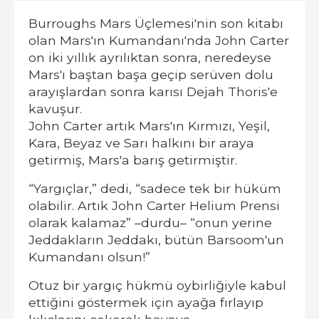
Burroughs Mars Üçlemesi'nin son kitabı
olan Mars'ın Kumandanı'nda John Carter
on iki yıllık ayrılıktan sonra, neredeyse
Mars'ı baştan başa geçip serüven dolu
arayışlardan sonra karısı Dejah Thoris'e
kavuşur.
John Carter artık Mars'ın Kırmızı, Yeşil,
Kara, Beyaz ve Sarı halkını bir araya
getirmiş, Mars'a barış getirmiştir.
“Yargıçlar,” dedi, “sadece tek bir hüküm
olabilir. Artık John Carter Helium Prensi
olarak kalamaz” –durdu– “onun yerine
Jeddakların Jeddakı, bütün Barsoom'un
Kumandanı olsun!”
Otuz bir yargıç hükmü oybirliğiyle kabul
ettiğini göstermek için ayağa fırlayıp