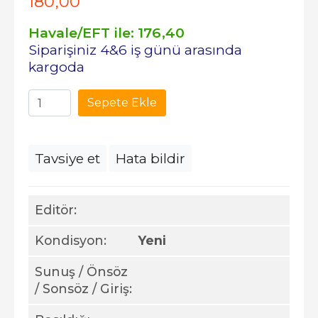
180
,00
Havale/EFT ile:
176
,40
Siparişiniz 4&6 iş günü arasında
kargoda
Sepete Ekle
Tavsiye et
Hata bildir
Editör:
Kondisyon:
Yeni
Sunuş / Önsöz
/ Sonsöz / Giriş: