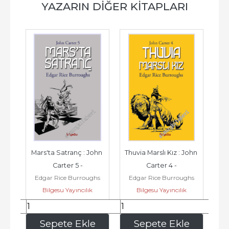
YAZARIN DIĞER KITAPLARI
n 
Mars'ta Satranç : John 
Thuvia Marslı Kız : John 
Mar
Carter 5 -
Carter 4 -
hs
Edgar Rice Burroughs
Edgar Rice Burroughs
E
Bilgesu Yayıncılık
Bilgesu Yayıncılık
187
,50
153
,75
e
Sepete Ekle
Sepete Ekle