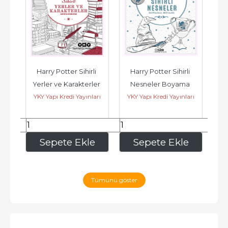
Harry Potter Sihirli 
Harry Potter Sihirli 
Ha
Yerler ve Karakterler 
Nesneler Boyama 
YKY Yapı Kredi Yayınları
YKY Yapı Kredi Yayınları
YK
(Kartpostal Boyama 
Kitabı -         2026
ı
Kitabı -...
210
,00
180
,00
e
Sepete Ekle
Sepete Ekle
Tümünü göster