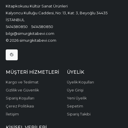
Kitapkokusu Kültür Sanat Ürünleri
Kalyoncu Kulluğu Caddesi, No: 13, Kat: 3, Beyoğlu 34435
İSTANBUL
5414580850
5414580850
bilgi@simurgkitabevi.com
© 2026 simurgkitabevi.com
MÜŞTERI HIZMETLERI
ÜYELIK
Kargo ve Teslimat
Üyelik Koşulları
Gizlilik ve Güvenlik
Üye Girişi
Sipariş Koşulları
Yeni Üyelik
Çerez Politikası
Sepetim
İletişim
Sipariş Takibi
KIŞISEL VERILERI