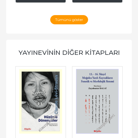
Tümünü göster
YAYINEVININ DIĞER KITAPLARI