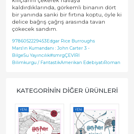
kılıçlarını çekerek havaya
kaldırdıklarında, görkemli binanın dört
bir yanında sanki bir fırtına koptu, öyle ki
delice bağrış çağrış arasında tavan
çökecek sandım.
9786052229453
Edgar Rice Burroughs
Mars'ın Kumandanı : John Carter 3 -
BilgeSu Yayıncılık
#smrgÇEVİRİ
Bilimkurgu / Fantastik
Amerikan Edebiyatı
Roman
KATEGORININ DIĞER ÜRÜNLERI
YENI
YENI
YE