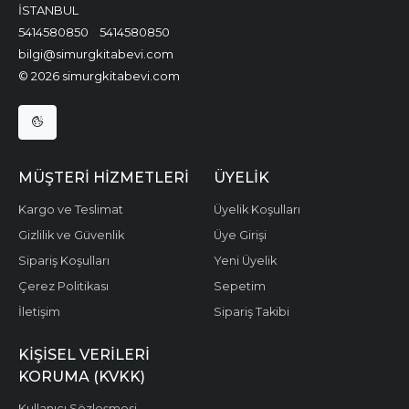
İSTANBUL
5414580850
5414580850
bilgi@simurgkitabevi.com
© 2026 simurgkitabevi.com
MÜŞTERI HIZMETLERI
ÜYELIK
Kargo ve Teslimat
Üyelik Koşulları
Gizlilik ve Güvenlik
Üye Girişi
Sipariş Koşulları
Yeni Üyelik
Çerez Politikası
Sepetim
İletişim
Sipariş Takibi
KIŞISEL VERILERI
KORUMA (KVKK)
Kullanıcı Sözleşmesi