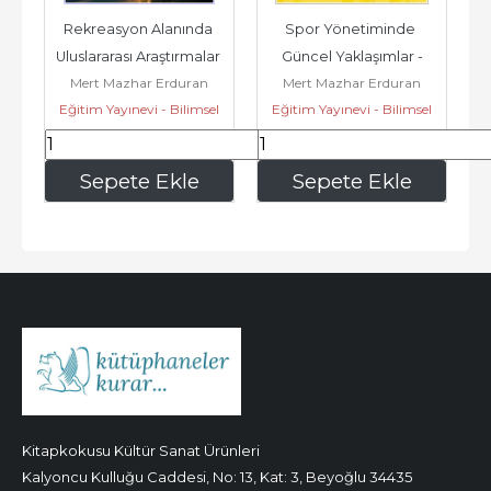
Rekreasyon Alanında 
Spor Yönetiminde 
Uluslararası Araştırmalar 
Güncel Yaklaşımlar -
Mert Mazhar Erduran
Mert Mazhar Erduran
- 1 -
Eğitim Yayınevi - Bilimsel
Eğitim Yayınevi - Bilimsel
Eserler
Eserler
359
,10
395
,10
Sepete Ekle
Sepete Ekle
Kitapkokusu Kültür Sanat Ürünleri
Kalyoncu Kulluğu Caddesi, No: 13, Kat: 3, Beyoğlu 34435