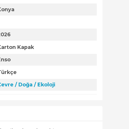
Konya
2026
Karton Kapak
Enso
Türkçe
Çevre / Doğa / Ekoloji