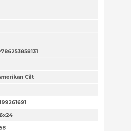
9786253858131
Amerikan Cilt
1199261691
16x24
158