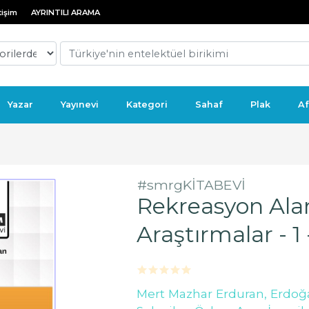
tişim
AYRINTILI ARAMA
Yazar
Yayınevi
Kategori
Sahaf
Plak
Af
#smrgKİTABEVİ
Rekreasyon Alan
Araştırmalar - 1
Mert Mazhar Erduran,
Erdoğ