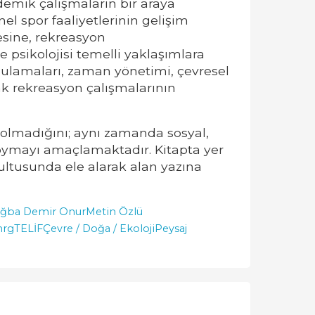
ademik çalışmaların bir araya
el spor faaliyetlerinin gelişim
mesine, rekreasyon
 psikolojisi temelli yaklaşımlara
gulamaları, zaman yönetimi, çevresel
rak rekreasyon çalışmalarının
i olmadığını; aynı zamanda sosyal,
koymayı amaçlamaktadır. Kitapta yer
ultusunda ele alarak alan yazına
ğba Demir Onur
Metin Özlü
rgTELİF
Çevre / Doğa / Ekoloji
Peysaj