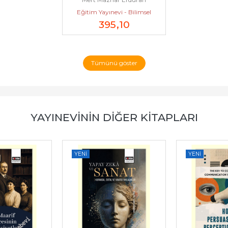
Eğitim Yayınevi - Bilimsel
395
,10
Eserler
Tümünü göster
YAYINEVININ DIĞER KITAPLARI
YENI
YENI