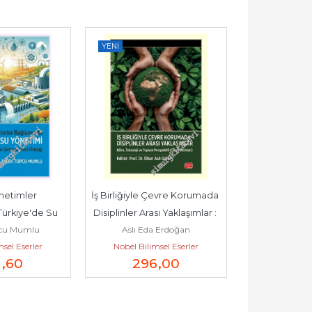
YENI
YENI
 
İş Birliğiyle Çevre Korumada 
Sürdürülebilirlik Teme
e Su 
Disiplinler Arası Yaklaşımlar : 
Doğal ve Kültürel Mi
lu
Aslı Eda Erdoğan
Abdullah Küçükkıl
Bilim...
Alanları -
ler
Nobel Bilimsel Eserler
Nobel Bilimsel Eser
296
,00
200
,00