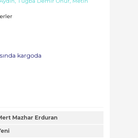
 Aydın,
Tuğba Demir Onur,
Metin
erler
rasında kargoda
Mert Mazhar Erduran
Yeni