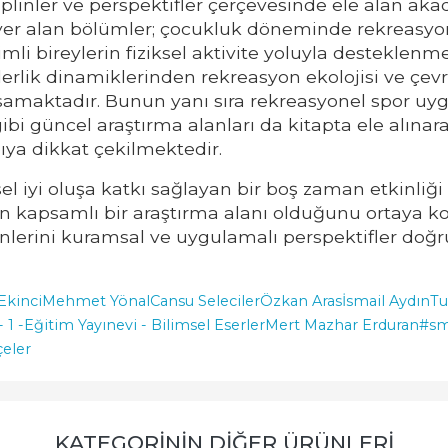
siplinler ve perspektifler çerçevesinde ele alan ak
a yer alan bölümler; çocukluk döneminde rekreasyon
mli bireylerin fiziksel aktivite yoluyla desteklen
erlik dinamiklerinden rekreasyon ekolojisi ve çevre
samaktadır. Bunun yanı sıra rekreasyonel spor uy
ibi güncel araştırma alanları da kitapta ele alına
ıya dikkat çekilmektedir.
el iyi oluşa katkı sağlayan bir boş zaman etkinliğ
an kapsamlı bir araştırma alanı olduğunu ortaya 
nlerini kuramsal ve uygulamalı perspektifler doğr
Ekinci
Mehmet Yönal
Cansu Seleciler
Özkan Aras
İsmail Aydın
Tu
 1 -
Eğitim Yayınevi - Bilimsel Eserler
Mert Mazhar Erduran
#sm
eler
KATEGORININ DIĞER ÜRÜNLERI