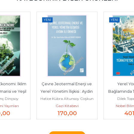
YENI
YENI
İklim 
Çevre Jeotermal Enerji ve 
Yerel Yönetimler
 Yeşil 
Yerel Yönetim İlişkisi : Aydın 
Bağlamında Türkiye'd
oy
Hatice Kübra Altunsoy Coşkun
Dilek Topcu Mum
İli Örneği  -
Yönetimi -
arı
Gazi Kitabevi
Nobel Bilimsel Eser
170
,00
401
,60