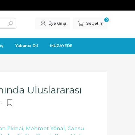
0
Üye Girişi
Sepetim
iş
Yabancı Dil
MÜZAYEDE
ında Uluslararası
 -
an Ekinci,
Mehmet Yönal,
Cansu