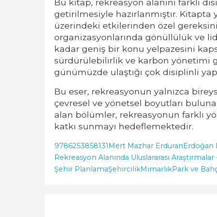
Bu kitap, rekreasyon alanını farklı di
getirilmesiyle hazırlanmıştır. Kitapt
üzerindeki etkilerinden özel gereksini
organizasyonlarında gönüllülük ve lid
kadar geniş bir konu yelpazesini kap
sürdürülebilirlik ve karbon yönetimi g
günümüzde ulaştığı çok disiplinli yap
Bu eser, rekreasyonun yalnızca bireys
çevresel ve yönetsel boyutları bulun
alan bölümler, rekreasyonun farklı yö
katkı sunmayı hedeflemektedir.
9786253858131
Mert Mazhar Erduran
Erdoğan 
Rekreasyon Alanında Uluslararası Araştırmalar -
Şehir Planlama
Şehircilik
Mimarlık
Park ve Bahç