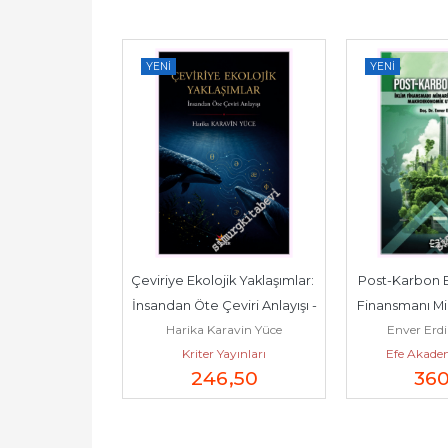
YENI
YENI
rumsal 
Çeviriye Ekolojik Yaklaşımlar: 
Post-Karbon Ekonomi: 
i Yeri 
İnsandan Öte Çeviri Anlayışı -
Finansmanı Mimarisi ve
nboğa
Harika Karavin Yüce
Enver Erdinç Dinçs
Büyüme İçin...
Kriter Yayınları
Efe Akademi Yayınl
246
,50
360
,00