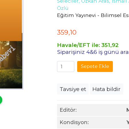
Seleciler,
Özkan Aras,
İsmail
Özlü
Eğitim Yayınevi - Bilimsel Es
359
,10
Havale/EFT ile:
351
,92
Siparişiniz 4&6 iş günü a
Sepete Ekle
Tavsiye et
Hata bildir
Editör:
Kondisyon: