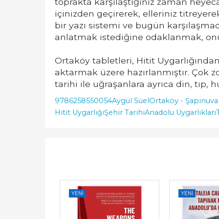
toprakta karşılaştığınız zaman heyeca
içinizden geçirerek, elleriniz titre
bir yazı sistemi ve bugün karşılaşmad
anlatmak istediğine odaklanmak, on
Ortaköy tabletleri, Hitit Uygarlığından 
aktarmak üzere hazırlanmıştır. Çok zor 
tarihi ile uğraşanlara ayrıca din, tıp, 
9786258550054
Aygül Süel
Ortaköy - Şapinuva 
Hitit Uygarlığı
Şehir Tarihi
Anadolu Uygarlıkları
YENI
YENI