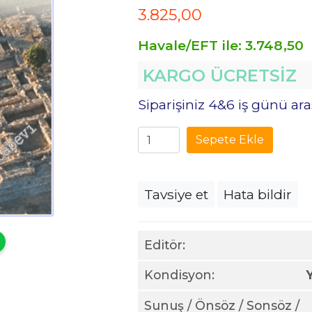
3.825
,00
Havale/EFT ile:
3.748
,50
KARGO ÜCRETSİZ
Siparişiniz 4&6 iş günü a
Sepete Ekle
Tavsiye et
Hata bildir
Editör:
Kondisyon:
Sunuş / Önsöz / Sonsöz /