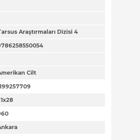
Tarsus Araştırmaları Dizisi 4
9786258550054
Amerikan Cilt
1199257709
21x28
960
Ankara