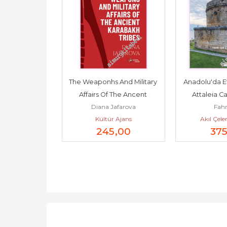
Al Tempo Di 
The Weaponhs And Military 
Anadolu'da Etr
       2026
Affairs Of The Ancent 
Attaleia Ca
 Colelli
Diana Jafarova
Fahri
Karabakh Tribes -
Tapınak 
ayınları
Kültür Ajans
Akıl Çele
0
,00
245
,00
37