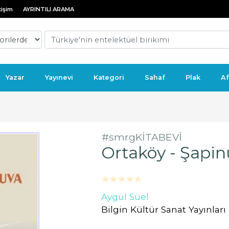
tişim
AYRINTILI ARAMA
Yazar
Yayınevi
Kategori
Sahaf
Plak
Af
#smrgKİTABEVİ
Ortaköy - Şapin
Aygül Süel
Bilgin Kültür Sanat Yayınları