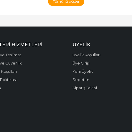
Tümünü göster
ERI HIZMETLERI
ÜYELIK
ve Teslimat
Üyelik Koşulları
k ve Güvenlik
Üye Girişi
 Koşulları
Yeni Üyelik
olitikası
Sepetim
m
Sipariş Takibi