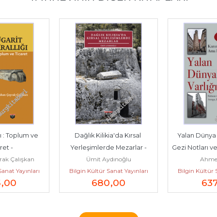
ı : Toplum ve 
Dağlık Kilikia'da Kırsal 
Yalan Dünya V
ret -
Yerleşimlerde Mezarlar -
Gezi Notları v
rak Çalışkan
Ümit Aydınoğlu
Ahmet
Sanat Yayınları
Bilgin Kültür Sanat Yayınları
Bilgin Kültür 
5
,00
680
,00
63