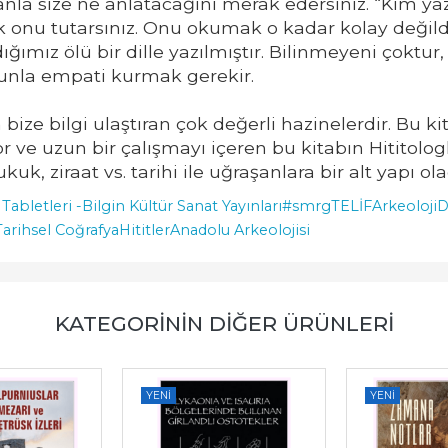
nla size ne anlatacağını merak edersiniz. “Kim yazm
yerek onu tutarsınız. Onu okumak o kadar kolay de
ığımız ölü bir dille yazılmıştır. Bilinmeyeni çoktu
unla empati kurmak gerekir.
bize bilgi ulaştıran çok değerli hazinelerdir. Bu kit
ve uzun bir çalışmayı içeren bu kitabın Hititologlara
hukuk, ziraat vs. tarihi ile uğraşanlara bir alt yapı
Tabletleri -
Bilgin Kültür Sanat Yayınları
#smrgTELİF
Arkeoloji
D
Tarihsel Coğrafya
Hititler
Anadolu Arkeolojisi
KATEGORININ DIĞER ÜRÜNLERI
YENI
YENI