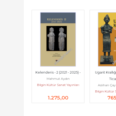
a Armağan : 
Kelenderis - 2 (2021 - 2025) -
Ugarit Krallığ
Mahmut Aydın
ua'ya - From 
Tica
Bilgin Kültür Sanat Yayınları
han Kırçıl
Aslıhan Çay
amuha -...
Sanat Yayınları
Bilgin Kültür 
5
,00
1.275
,00
76