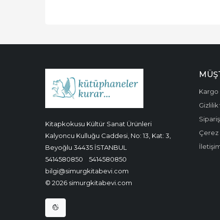
MÜŞT
Kargo 
Gizlili
Sipariş
Kitapkokusu Kültür Sanat Ürünleri
Çerez P
Kalyoncu Kulluğu Caddesi, No: 13, Kat: 3,
İletişi
Beyoğlu 34435 İSTANBUL
5414580850
5414580850
bilgi@simurgkitabevi.com
© 2026 simurgkitabevi.com