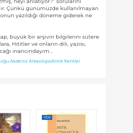
ış, neyi anlatıyor?” sorularını
ğildir. Çünkü günümüzde kullanılmayan
r, onun yazıldığı döneme giderek ne
ap, büyük bir arşivin bilgilerini sizlere
, Hititler ve onların dili, yazısı,
 olacağı inancındayım…
oğu Akdeniz Arkeolojisi
Antik Kentler
YENI