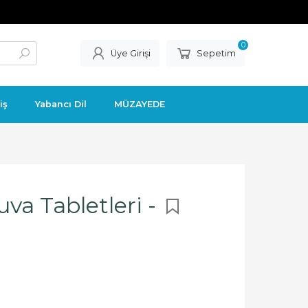
0
Üye Girişi
Sepetim
iş
Yabancı Dil
MÜZAYEDE
uva Tabletleri -