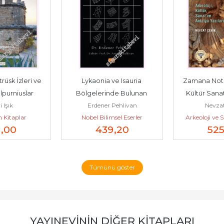
üsk İzleri ve 
Lykaonia ve Isauria 
Zamana Notla
lpurniuslar 
Bölgelerinde Bulunan 
Kültür Sanat
 Işık
Erdener Pehlivan
Nevzat
Mezarı -
Girlandli Ostotekler -
Yazıl
n Kitaplar
Nobel Bilimsel Eserler
Arkeoloji ve S
5
,00
439
,20
52
Tümünü göster
YAYINEVININ DIĞER KITAPLARI