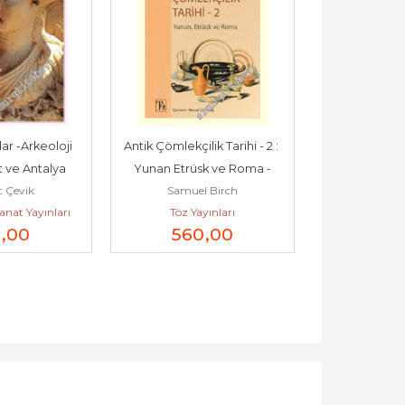
r -Arkeoloji 
Antik Çömlekçilik Tarihi - 2 : 
Karahan Tepe
 ve Antalya 
Yunan Etrüsk ve Roma -
Uygarlığı ve Ce
 Çevik
Samuel Birch
Andrew 
arı -
Kozmik Kö
anat Yayınları
Töz Yayınları
Alfa Ya
5
,00
560
,00
40