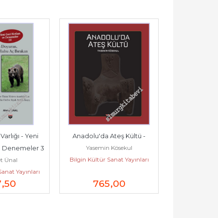
arlığı - Yeni 
Anadolu'da Ateş Kültü -
Seleucia  
Yasemin Kösekul
Bilgin Kültür 
e Denemeler 3 
Bilgin Kültür Sanat Yayınları
 Ünal
-
Sanat Yayınları
7
,50
765
,00
63