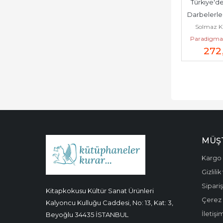
Türkiye'de
Darbelerle 
Solmaz 
Paradigma 
272
MÜŞT
Kargo 
Gizlili
Sipariş
Kitapkokusu Kültür Sanat Ürünleri
Çerez P
Kalyoncu Kulluğu Caddesi, No: 13, Kat: 3,
İletişi
Beyoğlu 34435 İSTANBUL