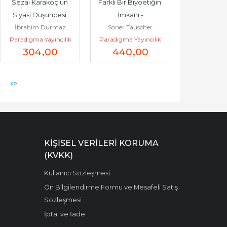
Sezai Karakoç'un 
Farklı Bir Biyoetiğin 
Siyasi Düşüncesi 
İmkanı -
İbrahim Durmaz
Soner Tauscher
Ahlak Medeniyet ve 
Paradigma Yayıncılık
Paradigma Yayıncılık
Diriliş -
304
,00
440
,00
»»
KIŞISEL VERILERI KORUMA
(KVKK)
Kullanıcı Sözleşmesi
Ön Bilgilendirme Formu ve Mesafeli Satış
Sözleşmesi
İptal ve İade