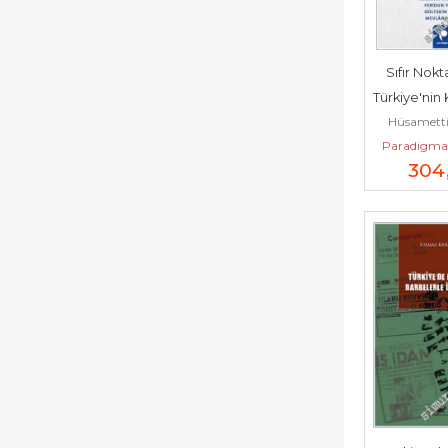
Sıfır Nokt
Türkiye'nin 
Hüsametti
-
Paradigma 
304