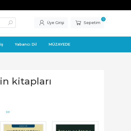
0
Üye Girişi
Sepetim
iş
Yabancı Dil
MÜZAYEDE
n kitapları
»»