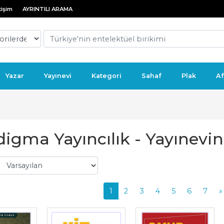
tişim
AYRINTILI ARAMA
Yazar
Yayınevi
Kategori
Sahaf
Plak
Af
igma Yayıncılık - Yayınevini
1
2
3
4
5
6
7
»