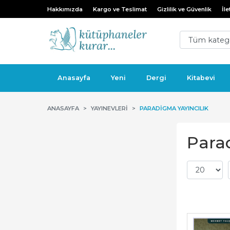
Hakkımızda
Kargo ve Teslimat
Gizlilik ve Güvenlik
İle
Anasayfa
Yeni
Dergi
Kitabevi
ANASAYFA
YAYINEVLERI
PARADIGMA YAYINCILIK
Parad