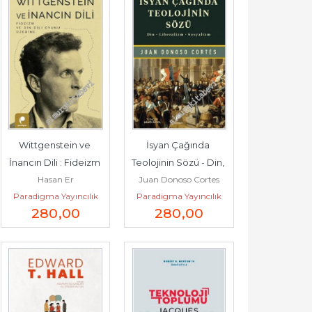
Wittgenstein ve 
İsyan Çağında 
İnancın Dili : Fideizm 
Teolojinin Sözü - Din, 
Hasan Er
Juan Donoso Cortes
ve Din Dili Oyunu 
Liberalizm, Sosyalizm 
Paradigma Yayıncılık
Paradigma Yayıncılık
Üzerine -
-
280
,00
280
,00