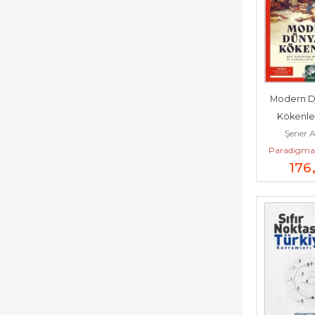
Modern D
Kökenleri
Şener 
Avrupa
Paradigma 
Müslümanl
176
Yahudil