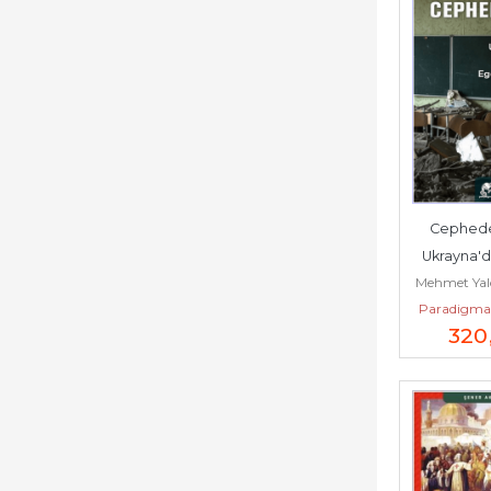
Cephedeki
Ukrayna'da
Mehmet Yal
Egemenl
Paradigma 
Güven
320