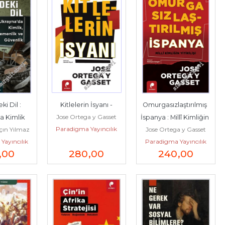
 Dil : 
Kitlelerin İsyanı -
Omurgasızlaştırılmış 
Jose Ortega y Gasset
 Kimlik 
İspanya : Millî Kimliğin 
Paradigma Yayıncılık
çın Yılmaz
Jose Ortega y Gasset
ik ve 
Yitirilişi -
Yayıncılık
Paradigma Yayıncılık
lik -
,00
280
,00
240
,00