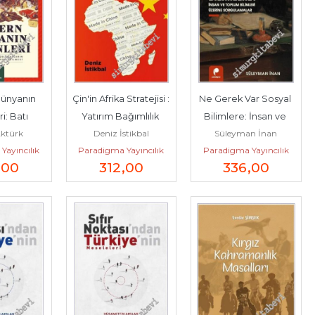
ünyanın 
Çin'in Afrika Stratejisi : 
Ne Gerek Var Sosyal 
: Batı 
Yatırım Bağımlılık 
Bilimlere: İnsan ve 
Aktürk
Deniz İstikbal
Süleyman İnan
'da 
Rekabet -
Toplum Bilimleri 
Yayıncılık
Paradigma Yayıncılık
Paradigma Yayıncılık
arın ve 
Üzerine...
,00
312
,00
336
,00
erin...