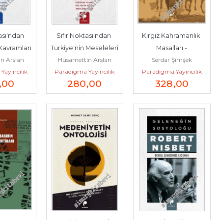
ası'ndan 
Sıfır Noktası'ndan 
Kırgız Kahramanlık 
Kavramları 
Türkiye'nin Meseleleri 
Masalları -
n Arslan
Hüsamettin Arslan
Serdar Şimşek
-
Yayıncılık
Paradigma Yayıncılık
Paradigma Yayıncılık
,00
280
,00
328
,00