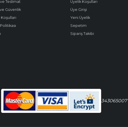
ve Teslimat
Üyelik Koşulları
k ve Güvenlik
Üye Girişi
 Koşulları
Yeni Üyelik
olitikası
Sepetim
m
Sipariş Takibi
343065007