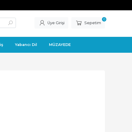
0
Üye Girişi
Sepetim
iş
Yabancı Dil
MÜZAYEDE