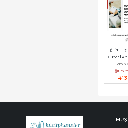
Eğitim Örgü
Güncel Araş
Semih 
Yönetim, 
Eğitim Ya
ve Diji
413
Bilimsel
MÜŞT