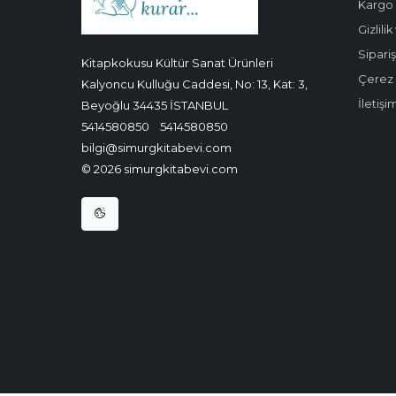
Kargo 
Gizlili
Sipariş
Kitapkokusu Kültür Sanat Ürünleri
Çerez P
Kalyoncu Kulluğu Caddesi, No: 13, Kat: 3,
İletişi
Beyoğlu 34435 İSTANBUL
5414580850
5414580850
bilgi@simurgkitabevi.com
© 2026 simurgkitabevi.com