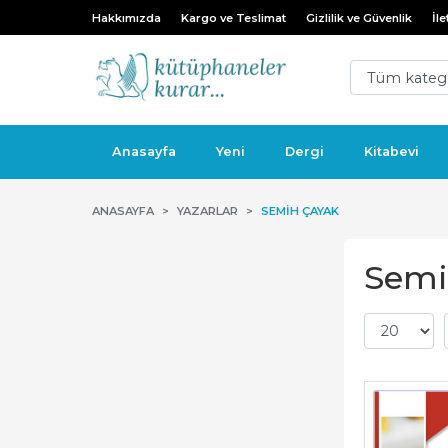
Hakkımızda
Kargo ve Teslimat
Gizlilik ve Güvenlik
İle
Anasayfa
Yeni
Dergi
Kitabevi
ANASAYFA
YAZARLAR
SEMIH ÇAYAK
Semih