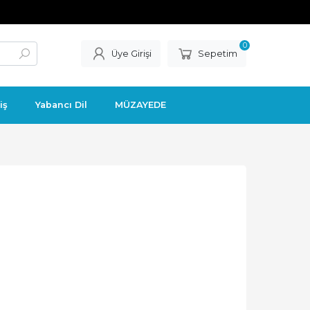
0
Üye Girişi
Sepetim
iş
Yabancı Dil
MÜZAYEDE