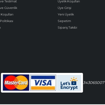
ve Teslimat
Üyelik Koşulları
k ve Güvenlik
Üye Girişi
 Koşulları
Yeni Üyelik
olitikası
Sepetim
m
Sipariş Takibi
343065007