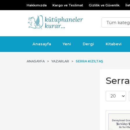
Hakkımızda
Kargo ve Teslimat
Gizlilik ve Güvenlik
İle
Anasayfa
Yeni
Dergi
Kitabevi
ANASAYFA
YAZARLAR
SERRA KIZILTAŞ
Serra