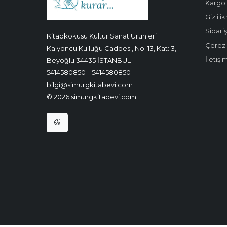
Kargo 
Gizlili
Sipariş
Kitapkokusu Kültür Sanat Ürünleri
Çerez P
Kalyoncu Kulluğu Caddesi, No: 13, Kat: 3,
İletişi
Beyoğlu 34435 İSTANBUL
5414580850
5414580850
bilgi@simurgkitabevi.com
© 2026 simurgkitabevi.com