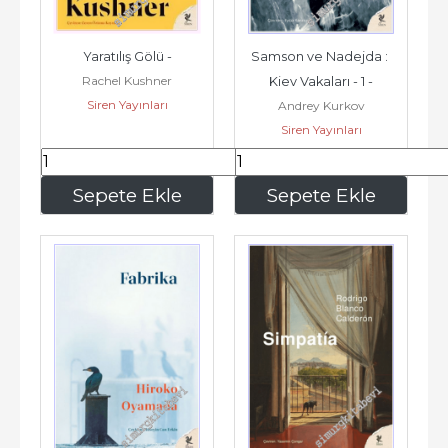
Yaratılış Gölü -
Samson ve Nadejda : 
Rachel Kushner
Kiev Vakaları - 1 -
Siren Yayınları
Andrey Kurkov
Siren Yayınları
448
,00
304
,00
Sepete Ekle
Sepete Ekle