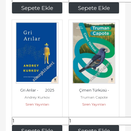
165
,00
210
,00
Sepete Ekle
Sepete Ekle
Gri Arılar -        2025
Çimen Türküsü -
Andrey Kurkov
Truman Capote
Siren Yayınları
Siren Yayınları
315
,00
150
,00
Sepete Ekle
Sepete Ekle