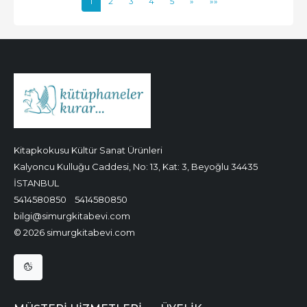
1
2
3
4
5
»
»»
Kitapkokusu Kültür Sanat Ürünleri
Kalyoncu Kulluğu Caddesi, No: 13, Kat: 3, Beyoğlu 34435
İSTANBUL
5414580850
5414580850
bilgi@simurgkitabevi.com
© 2026 simurgkitabevi.com