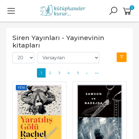
0
Siren Yayınları - Yayınevinin
kitapları
1
2
3
4
5
»
»»
YENI