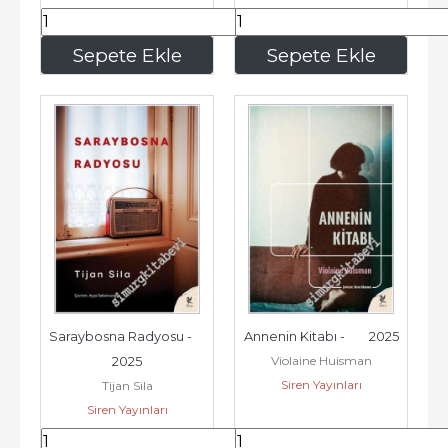
156
,00
304
,20
Sepete Ekle
Sepete Ekle
Saraybosna Radyosu -        
Annenin Kitabı -        2025
Violaine Huisman
2025
Siren Yayınları
Tijan Sila
Siren Yayınları