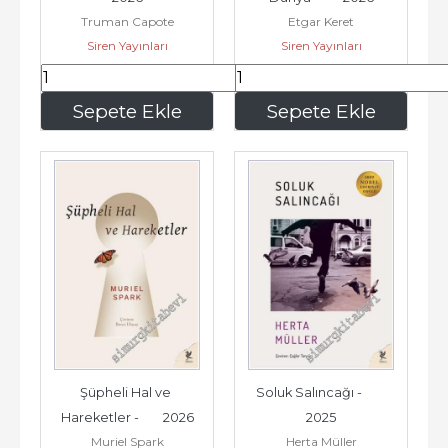
Truman Capote
Etgar Keret
Siren Yayınları
Siren Yayınları
135
,00
187
,50
Sepete Ekle
Sepete Ekle
Şüpheli Hal ve 
Soluk Salıncağı -        
Hareketler -        2026
2025
Muriel Spark
Herta Müller