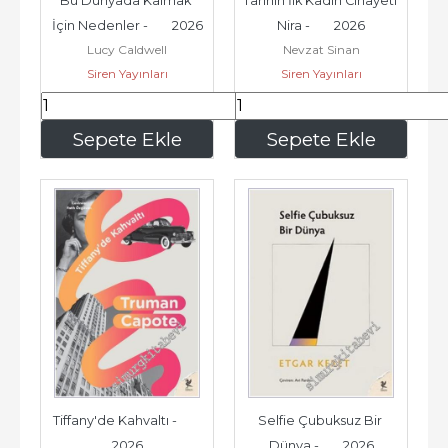
Bu Dünyada Kalmak 
Tarihin İlk Kadın Cinayeti 
İçin Nedenler -        2026
Nira -        2026
Lucy Caldwell
Nevzat Sinan
Siren Yayınları
Siren Yayınları
210
,00
234
,00
Sepete Ekle
Sepete Ekle
Tiffany'de Kahvaltı -        
Selfie Çubuksuz Bir 
2026
Dünya -        2026