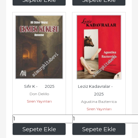
Sıfır K -        2025
Leziz Kadavralar -        
Don Delillo
2025
Siren Yayınları
Agustina Bazterrica
Siren Yayınları
217
,50
187
,50
Sepete Ekle
Sepete Ekle