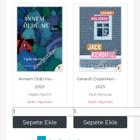
Annem Öldü mü -        
Gerard'ı Düşlerken -        
2025
2025
Vigdis Hjorth
Jack Kerouac
Siren Yayınları
Siren Yayınları
330
,00
150
,00
Sepete Ekle
Sepete Ekle