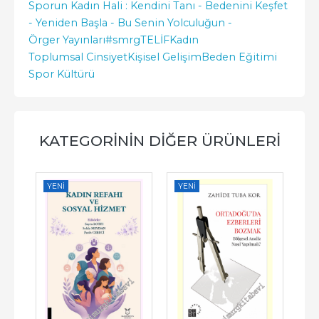
Sporun Kadın Hali : Kendini Tanı - Bedenini Keşfet
- Yeniden Başla - Bu Senin Yolculuğun -
Örger Yayınları
#smrgTELİF
Kadın
Toplumsal Cinsiyet
Kişisel Gelişim
Beden Eğitimi
Spor Kültürü
KATEGORININ DIĞER ÜRÜNLERI
YENI
YENI
YE