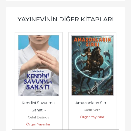
YAYINEVININ DIĞER KITAPLARI
 
Kendini Savunma 
Amazonların Sırrı -
Yam
Kadir Veral
Sanatı -
Örger Yayınları
Celal Beşirov
Örger Yayınları