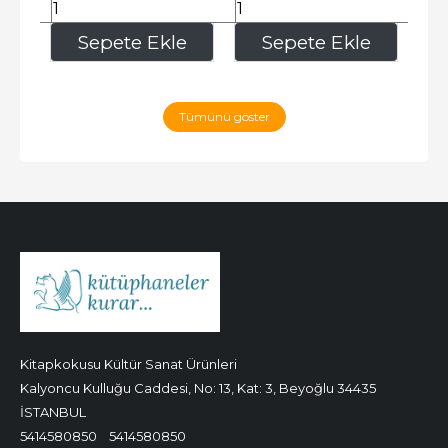
105
,00
105
,00
e
Sepete Ekle
Sepete Ekle
Tümünü göster
Kitapkokusu Kültür Sanat Ürünleri
Kalyoncu Kulluğu Caddesi, No: 13, Kat: 3, Beyoğlu 34435
İSTANBUL
5414580850
5414580850