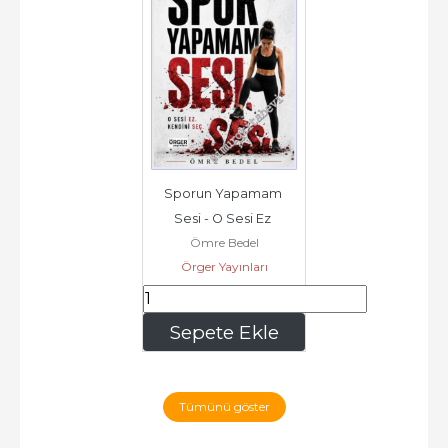
Sporun Yapamam 
Sesi - O Sesi Ez 
Ömre Bedel
Kendini Seç -
Örger Yayınları
287
,00
Sepete Ekle
Tümünü göster