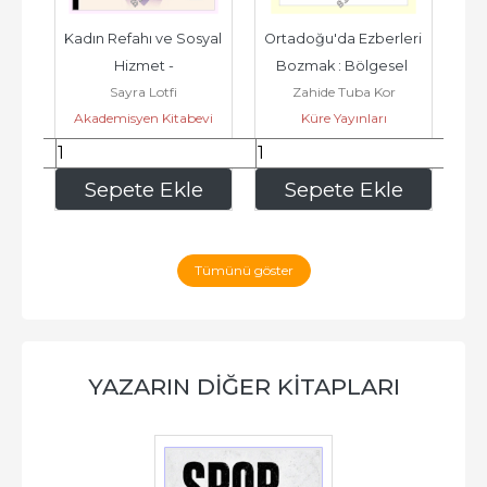
- 
Kadın Refahı ve Sosyal 
Ortadoğu'da Ezberleri 
So
n 
Hizmet -
Bozmak : Bölgesel 
K
Sayra Lotfi
Zahide Tuba Kor
ın 
Analiz Nasıl Yapılmalı -
Akademisyen Kitabevi
Küre Yayınları
630
,00
405
,00
e
Sepete Ekle
Sepete Ekle
Tümünü göster
YAZARIN DIĞER KITAPLARI