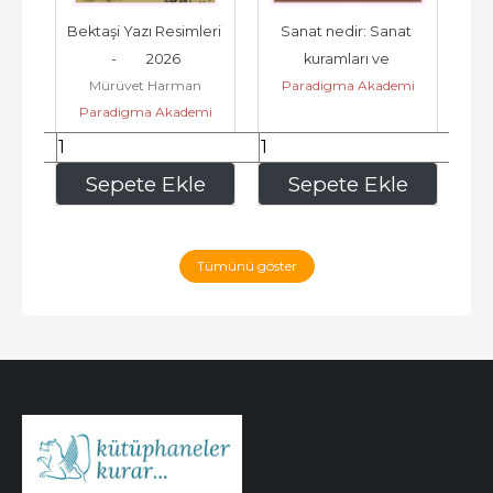
arı 
Bektaşi Yazı Resimleri 
Sanat nedir: Sanat 
-         2026
kuramları ve 
Gö
Mürüvet Harman
Paradigma Akademi
yöntemlerine kısa bir 
mi
Paradigma Akademi
Yayınları
P
bakış -
Ya
Yayınları
228
,80
246
,40
e
Sepete Ekle
Sepete Ekle
Tümünü göster