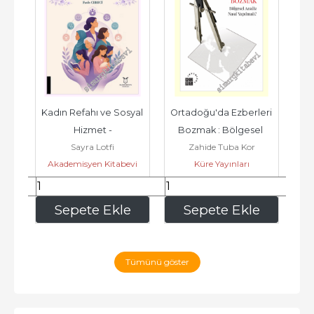
- 
Kadın Refahı ve Sosyal 
Ortadoğu'da Ezberleri 
So
n 
Hizmet -
Bozmak : Bölgesel 
K
Sayra Lotfi
Zahide Tuba Kor
ın 
Analiz Nasıl Yapılmalı -
Akademisyen Kitabevi
Küre Yayınları
630
,00
405
,00
e
Sepete Ekle
Sepete Ekle
Tümünü göster