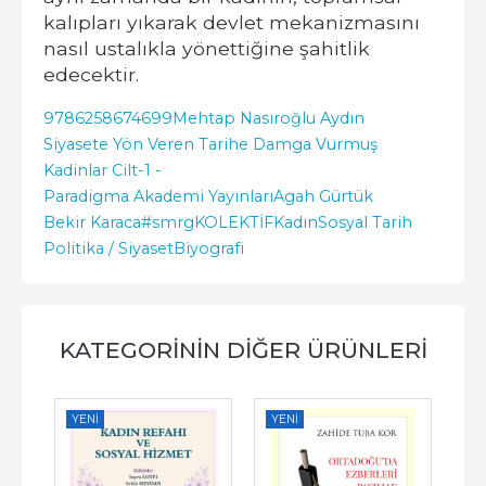
kalıpları yıkarak devlet mekanizmasını
nasıl ustalıkla yönettiğine şahitlik
edecektir.
9786258674699
Mehtap Nasıroğlu Aydın
Siyasete Yön Veren Tarihe Damga Vurmuş
Kadinlar Cilt-1 -
Paradigma Akademi Yayınları
Agah Gürtük
Bekir Karaca
#smrgKOLEKTİF
Kadın
Sosyal Tarih
Politika / Siyaset
Biyografi
KATEGORININ DIĞER ÜRÜNLERI
YENI
YENI
YE