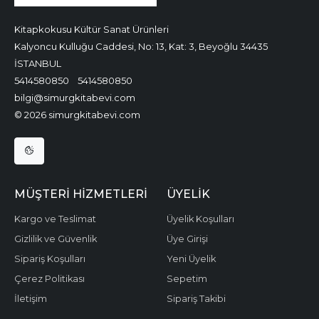
Kitapkokusu Kültür Sanat Ürünleri
Kalyoncu Kulluğu Caddesi, No: 13, Kat: 3, Beyoğlu 34435
İSTANBUL
5414580850
5414580850
bilgi@simurgkitabevi.com
© 2026 simurgkitabevi.com
MÜŞTERI HIZMETLERI
ÜYELIK
Kargo ve Teslimat
Üyelik Koşulları
Gizlilik ve Güvenlik
Üye Girişi
Sipariş Koşulları
Yeni Üyelik
Çerez Politikası
Sepetim
İletişim
Sipariş Takibi