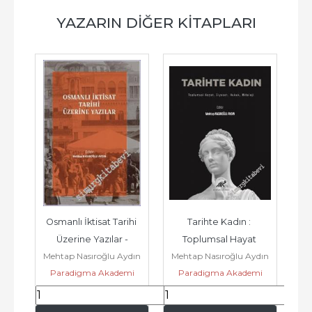
YAZARIN DIĞER KITAPLARI
Osmanlı İktisat Tarihi 
Tarihte Kadın : 
Üzerine Yazılar -
Toplumsal Hayat 
Mehtap Nasıroğlu Aydın
Mehtap Nasıroğlu Aydın
Siyaset Hukuk Mitoloji 
Paradigma Akademi
Paradigma Akademi
-        2020
Yayınları
Yayınları