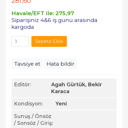
281
,60
Havale/EFT ile:
275
,97
Siparişiniz 4&6 iş günü arasında
kargoda
Sepete Ekle
Tavsiye et
Hata bildir
Editör:
Agah Gürtük, Bekir
Karaca
Kondisyon:
Yeni
Sunuş / Önsöz
/ Sonsöz / Giriş: