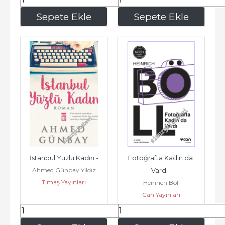
304
,00
330
,75
Sepete Ekle
Sepete Ekle
İstanbul Yüzlü Kadın -
Fotoğrafta Kadın da 
Ahmed Günbay Yıldız
Vardı -
Timaş Yayınları
Heinrich Böll
Can Yayınları