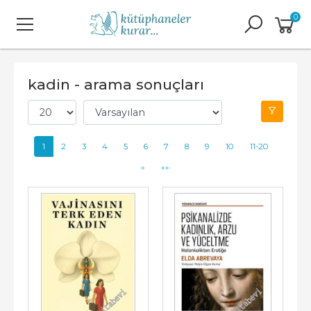
0
kadin - arama sonuçları
1
2
3
4
5
6
7
8
9
10
11-20
»
»»