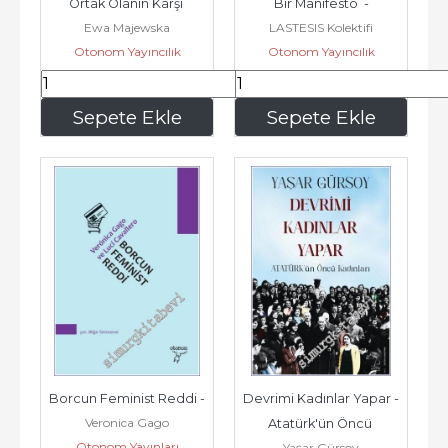
Ortak Olanın Karşı 
Bir Manifesto  -
Ewa Majewska
LASTESIS Kolektifi
Kamusallıkları -
Otonom Yayıncılık
Otonom Yayıncılık
513
,75
330
,75
Sepete Ekle
Sepete Ekle
Borcun Feminist Reddi -
Devrimi Kadınlar Yapar - 
Veronica Gago
Atatürk'ün Öncü 
Otonom Yayınları
Yaşar Gürsoy