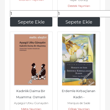
Kadınları  -        2022
Destek Yayınları
372
,00
364
,00
Sepete Ekle
Sepete Ekle
Kadınlık Daima Bir 
Erdemle Kırbaçlanan 
Muamma: Osmanlı 
Kadın -
Ayşegül Utku Günaydın
Marquis de Sade
Kadın Yazarların 
Metis Yayınları
Oğlak Yayınları
Romanlarında...