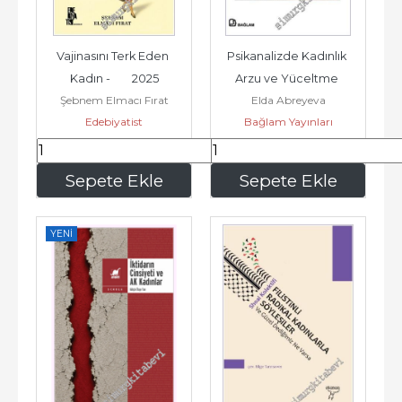
Vajinasını Terk Eden 
Psikanalizde Kadınlık 
Kadın -        2025
Arzu ve Yüceltme 
Şebnem Elmacı Fırat
Elda Abreyeva
Melankolikten Erotiğe -        
Edebiyatist
Bağlam Yayınları
2025
196
,00
206
,25
Sepete Ekle
Sepete Ekle
YENI