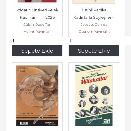
İktidarın Cinsiyeti ve Ak 
Filistinli Radikal 
Kadınlar -         2026
Kadınlarla Söyleşiler - 
Gülçin Özge Tan
Jacques Derrida
ve Güzel Dediğimiz Ne 
Ayrıntı Yayınları
Otonom Yayıncılık
Varsa -
322
,50
513
,75
Sepete Ekle
Sepete Ekle