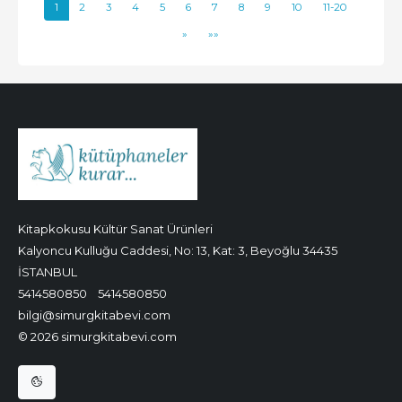
1
2
3
4
5
6
7
8
9
10
11-20
»
»»
Kitapkokusu Kültür Sanat Ürünleri
Kalyoncu Kulluğu Caddesi, No: 13, Kat: 3, Beyoğlu 34435
İSTANBUL
5414580850
5414580850
bilgi@simurgkitabevi.com
© 2026 simurgkitabevi.com