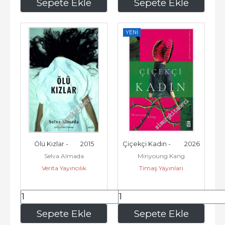
262
,50
363
,75
Sepete Ekle
Sepete Ekle
YENI
Ölü Kızlar -        2015
Çiçekçi Kadın -         2026
Selva Almada
Minyoung Kang
Verita Yayıncılık
Timaş Yayınları
140
,00
225
,00
Sepete Ekle
Sepete Ekle