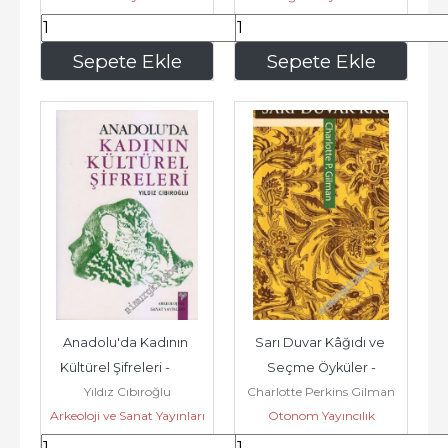
266
,40
350
,00
Sepete Ekle
Sepete Ekle
Anadolu'da Kadının 
Sarı Duvar Kâğıdı ve 
Kültürel Şifreleri -        
Seçme Öyküler -
Yıldız Cıbıroğlu
Charlotte Perkins Gilman
2011
Arkeoloji ve Sanat Yayınları
Otonom Yayıncılık