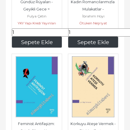
Gündüz Rüyaları - 
Kadın Romancılarımızla 
Geyikli Gece = 
Mulakatlar -
Fulya Çetin
İbrahim Hoyi
Daydreams - The Night 
YKY Yapı Kredi Yayınları
Ötüken Neşriyat
of the Deer 2...
540
,00
135
,00
Sepete Ekle
Sepete Ekle
Feminist Antifaşizm: 
Korkuyu Ateşe Vermek - 