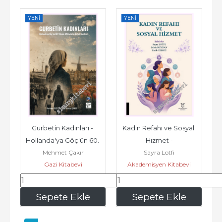
YENI
YENI
Gurbetin Kadınları - 
Kadın Refahı ve Sosyal 
Hollanda'ya Göç'ün 60. 
Hizmet -
Mehmet Çakır
Sayra Lotfi
Yılında 60 Kadın'ın 
Gazi Kitabevi
Akademisyen Kitabevi
Gurbet...
255
,00
630
,00
Sepete Ekle
Sepete Ekle