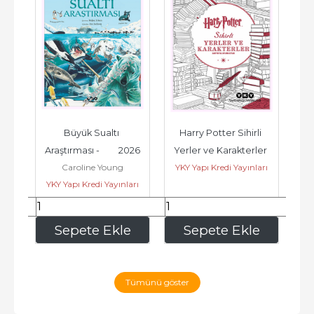
Büyük Sualtı 
Harry Potter Sihirli 
H
Araştırması -         2026
Yerler ve Karakterler 
N
i
Caroline Young
YKY Yapı Kredi Yayınları
YK
(Kartpostal Boyama 
arı
YKY Yapı Kredi Yayınları
Kitabı -...
120
,00
210
,00
e
Sepete Ekle
Sepete Ekle
Tümünü göster