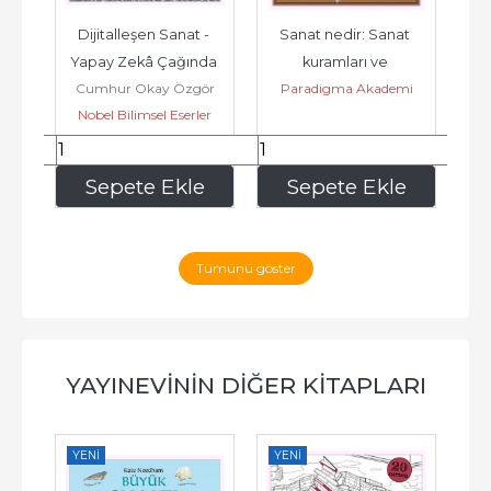
ri 
Dijitalleşen Sanat - 
Sanat nedir: Sanat 
K
Yapay Zekâ Çağında 
kuramları ve 
Cumhur Okay Özgör
Paradigma Akademi
Al
Görsel Kültürün 
yöntemlerine kısa bir 
mi
Nobel Bilimsel Eserler
Yayınları
Dönüşümü -...
bakış -
176
,00
246
,40
e
Sepete Ekle
Sepete Ekle
Tümünü göster
YAYINEVININ DIĞER KITAPLARI
YENI
YENI
YE