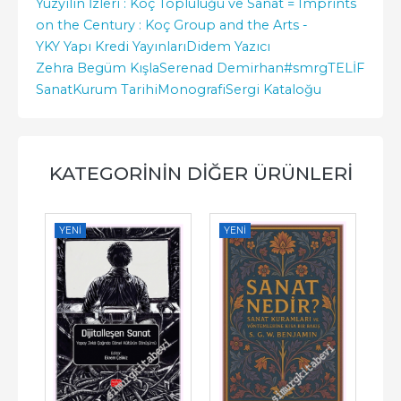
Yüzyılın İzleri : Koç Topluluğu ve Sanat = Imprints
on the Century : Koç Group and the Arts -
YKY Yapı Kredi Yayınları
Didem Yazıcı
Zehra Begüm Kışla
Serenad Demirhan
#smrgTELİF
Sanat
Kurum Tarihi
Monografi
Sergi Kataloğu
KATEGORININ DIĞER ÜRÜNLERI
YENI
YENI
YE