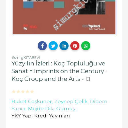
#smrgKİTABEVİ
Yüzyılın İzleri : Koç Topluluğu ve
Sanat = Imprints on the Century :
Koç Group and the Arts -
Buket Coşkuner,
Zeynep Çelik,
Didem
Yazıcı,
Müjde Dila Gümüş
YKY Yapı Kredi Yayınları