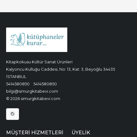
Kitapkokusu Kültür Sanat Ürünleri
Kalyoncu Kulluğu Caddesi, No: 13, Kat: 3, Beyoğlu 34435
İSTANBUL
5414580850
5414580850
bilgi@simurgkitabevi.com
© 2026 simurgkitabevi.com
MÜŞTERI HIZMETLERI
ÜYELIK