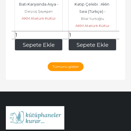
Batı Karşısında Asya -
Katip Çelebi : Aklın 
Na
Daryüş Şayegan
Sesi (Türkçe) -
AKM Atatürk Kültür
Bilal Yurtoğlu
A
Merkezi Yayınları
r
AKM Atatürk Kültür
Merkezi Yayınları
247
,50
485
,10
e
Sepete Ekle
Sepete Ekle
Tümünü göster