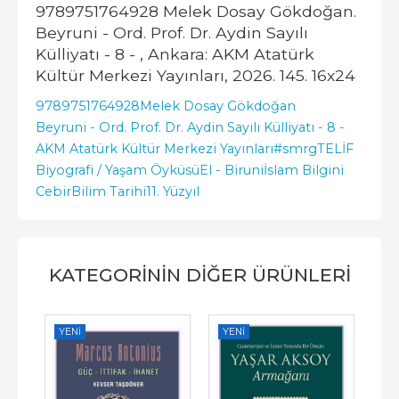
9789751764928 Melek Dosay Gökdoğan.
Beyruni - Ord. Prof. Dr. Aydin Sayılı
Külliyatı - 8 - , Ankara: AKM Atatürk
Kültür Merkezi Yayınları, 2026. 145. 16x24
9789751764928
Melek Dosay Gökdoğan
Beyruni - Ord. Prof. Dr. Aydin Sayılı Külliyatı - 8 -
AKM Atatürk Kültür Merkezi Yayınları
#smrgTELİF
Biyografi / Yaşam Öyküsü
El - Biruni
İslam Bilgini
Cebir
Bilim Tarihi
11. Yüzyıl
KATEGORININ DIĞER ÜRÜNLERI
YENI
YENI
YE