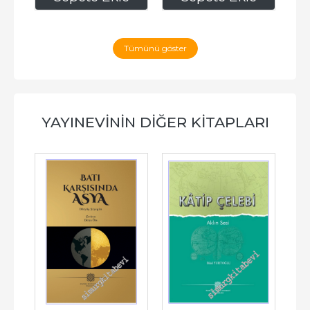
Tümünü göster
YAYINEVININ DIĞER KITAPLARI