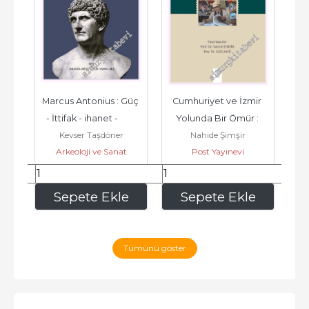
 
Marcus Antonius : Güç 
Cumhuriyet ve İzmir 
B
- İttifak - ihanet -         
Yolunda Bir Ömür : 
A
Kevser Taşdöner
Nahide Şimşir
2026
Yaşar Aksoy Armağanı 
Arkeoloji ve Sanat
Post Yayınevi
 
-         2026
Yayınları
337
,50
875
,00
e
Sepete Ekle
Sepete Ekle
Tümünü göster