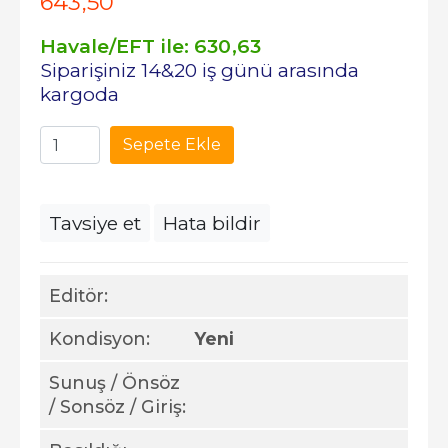
643
,50
Havale/EFT ile:
630
,63
Siparişiniz 14&20 iş günü arasında
kargoda
Sepete Ekle
Tavsiye et
Hata bildir
Editör:
Kondisyon:
Yeni
Sunuş / Önsöz
/ Sonsöz / Giriş: