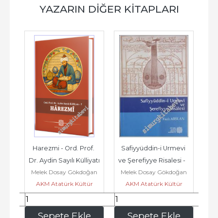
YAZARIN DIĞER KITAPLARI
d. 
Harezmi - Ord. Prof. 
Safiyyüddin-i Urmevi 
Osm
ı 
Dr. Aydin Sayılı Külliyatı 
ve Şerefiyye Risalesi -        
Te
ğan
Melek Dosay Gökdoğan
Melek Dosay Gökdoğan
Me
- 7 -
2024
Yı
r
AKM Atatürk Kültür
AKM Atatürk Kültür
A
Merkezi Yayınları
Merkezi Yayınları
643
,50
140
,00
e
Sepete Ekle
Sepete Ekle