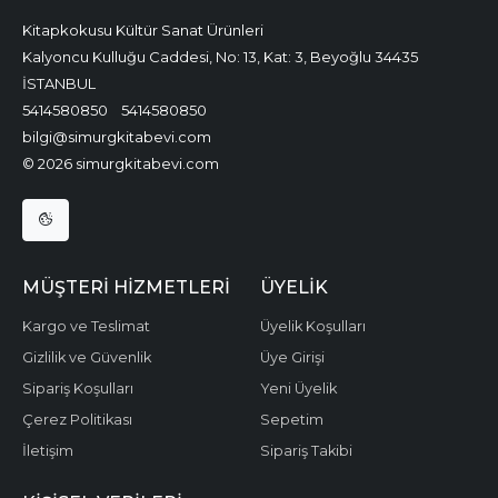
Kitapkokusu Kültür Sanat Ürünleri
Kalyoncu Kulluğu Caddesi, No: 13, Kat: 3, Beyoğlu 34435
İSTANBUL
5414580850
5414580850
bilgi@simurgkitabevi.com
© 2026 simurgkitabevi.com
MÜŞTERI HIZMETLERI
ÜYELIK
Kargo ve Teslimat
Üyelik Koşulları
Gizlilik ve Güvenlik
Üye Girişi
Sipariş Koşulları
Yeni Üyelik
Çerez Politikası
Sepetim
İletişim
Sipariş Takibi