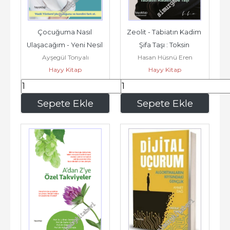
Çocuğuma Nasıl 
Zeolit - Tabiatın Kadim 
Ulaşacağım - Yeni Nesil 
Şifa Taşı : Toksin 
Ayşegül Tonyalı
Hasan Hüsnü Eren
Ebeveynlik -
Sağanağına Karşı Doğal 
Hayy Kitap
Hayy Kitap
Kalkan -
238
,00
350
,00
Sepete Ekle
Sepete Ekle