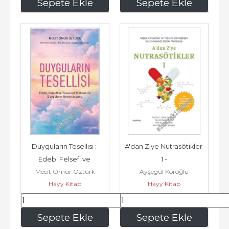
199
,50
140
,00
Sepete Ekle
Sepete Ekle
Duyguların Tesellisi : 
A'dan Z'ye Nutrasötikler 
Edebi Felsefi ve 
1 -
Mecit Ömür Öztürk
Ayşegül Köroğlu
Tasavvufi Metinlerle 
Hayy Kitap
Hayy Kitap
Duyguların...
245
,00
315
,00
Sepete Ekle
Sepete Ekle