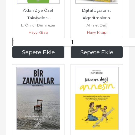
A'dan Z'ye Özel 
Dijital Uçurum : 
Takviyeler -
Algoritmaların 
L. Ömür Demirezer
Ahmet Dağ
Kıyısındaki Gençlik - 
Hayy Kitap
Hayy Kitap
Hakikat ve Direniş -
280
,00
255
,50
Sepete Ekle
Sepete Ekle