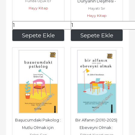
Funda Uçuk Er
Dünyanın Deşifresi -
Hayy Kitap
Hayati Sır
Hayy Kitap
315
,00
122
,50
Sepete Ekle
Sepete Ekle
Başucumdaki Psikolog : 
Bir Alfanın (2010-2025) 
Mutlu Olmak için 
Ebeveyni Olmak : 
Selen Can
Şöhret Karaduman