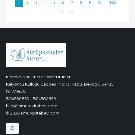
1
2
3
4
5
6
7
8
9
10
11-20
»
»»
Kitapkokusu Kültür Sanat Ürünleri
Kalyoncu Kulluğu Caddesi, No: 13, Kat: 3, Beyoğlu 34435
İSTANBUL
5414580850
5414580850
bilgi@simurgkitabevi.com
© 2026 simurgkitabevi.com