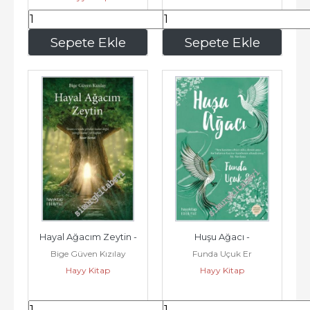
297
,50
280
,00
Sepete Ekle
Sepete Ekle
Hayal Ağacım Zeytin -
Huşu Ağacı -
Bige Güven Kızılay
Funda Uçuk Er
Hayy Kitap
Hayy Kitap