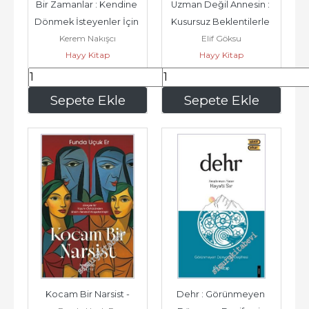
Bir Zamanlar : Kendine 
Uzman Değil Annesin : 
Dönmek İsteyenler İçin 
Kusursuz Beklentilerle 
Kerem Nakışcı
Elif Göksu
Kırk Yazı -
Yorulan Anneliğinizi 
Hayy Kitap
Hayy Kitap
Samimi...
168
,00
196
,00
Sepete Ekle
Sepete Ekle
Kocam Bir Narsist -
Dehr : Görünmeyen 