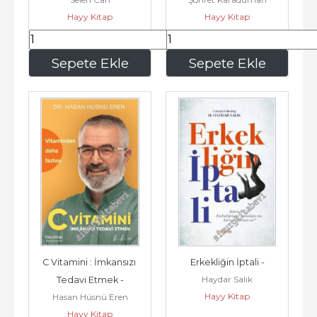
Bırakman Gerekn 3 Şey : 
Geleceğin Çocuklarının 
Hayy Kitap
Hayy Kitap
Kaygı -...
Onları...
122
,50
122
,50
Sepete Ekle
Sepete Ekle
C Vitamini : İmkansızı 
Erkekliğin İptali -
Haydar Salık
Tedavi Etmek -
Hayy Kitap
Hasan Hüsnü Eren
Hayy Kitap