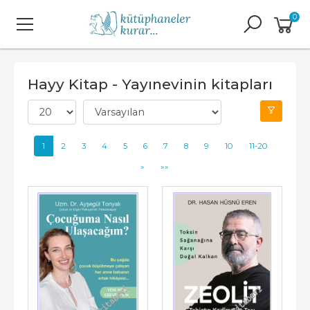
0
Hayy Kitap - Yayınevinin kitapları
1
2
3
4
5
6
7
8
9
10
11-20
»
»»