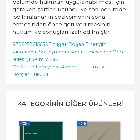
bölümde hükmün uygulanabilmesi için
gereken şartlar; üçüncü ve son bölümde
ise kiralananın sözleşmenin sona
ermesinden önce geri verilmesinin
hüküm ve sonuçları izah edilmiştir.
9786258615630
Ertuğrul Doğan Erzengin
Kiralananın Sözleşmenin Sona Ermesinden Önce
İadesi (TBK m. 325) -
On İki Levha Yayınları
#smrgTELİF
Hukuk
Borçlar Hukuku
KATEGORININ DIĞER ÜRÜNLERI
YENI
YENI
YE