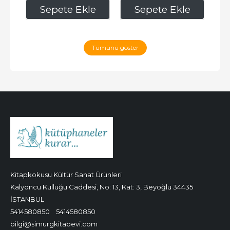
873
,00
2.250
,00
e
Sepete Ekle
Sepete Ekle
Tümünü göster
Kitapkokusu Kültür Sanat Ürünleri
Kalyoncu Kulluğu Caddesi, No: 13, Kat: 3, Beyoğlu 34435
İSTANBUL
5414580850
5414580850
bilgi@simurgkitabevi.com