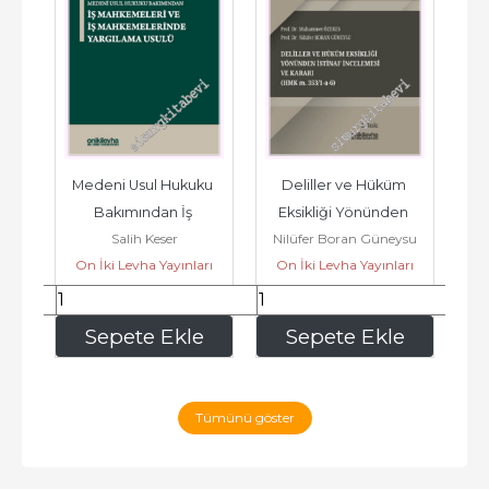
n 
Medeni Usul Hukuku 
Deliller ve Hüküm 
M
Bakımından İş 
Eksikliği Yönünden 
Mü
Salih Keser
Nilüfer Boran Güneysu
F
Mahkemeleri ve İş 
İstinaf İncelemesi ve 
30
On İki Levha Yayınları
On İki Levha Yayınları
O
Mahkemelerinde...
Karar (HMK m....
zi
1.125
,00
873
,00
e
Sepete Ekle
Sepete Ekle
Tümünü göster