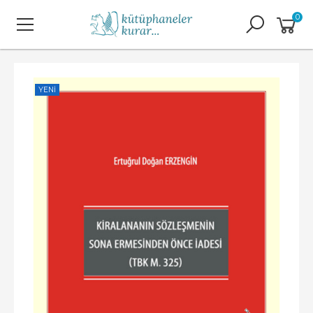
0
YENI