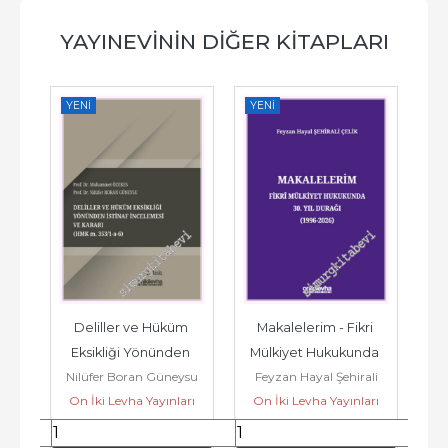
YAYINEVININ DIĞER KITAPLARI
YENI
YENI
YE
u 
Deliller ve Hüküm 
Makalelerim - Fikri 
İ
Eksikliği Yönünden 
Mülkiyet Hukukunda 
Nilüfer Boran Güneysu
Feyzan Hayal Şehirali
 
İstinaf İncelemesi ve 
30. Yıl Durağı ( 1996 - 
rı
On İki Levha Yayınları
On İki Levha Yayınları
Çelik
O
..
Karar (HMK m....
2026 ) -...