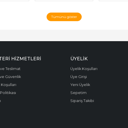
Tümünü göster
ERI HIZMETLERI
ÜYELIK
ve Teslimat
Üyelik Koşulları
k ve Güvenlik
Üye Girişi
 Koşulları
Yeni Üyelik
olitikası
Sepetim
m
Sipariş Takibi