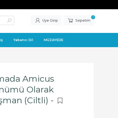
0
Üye Girişi
Sepetim
iş
Yabancı Dil
MÜZAYEDE
amada Amicus
ünümü Olarak
an (Ciltli) -