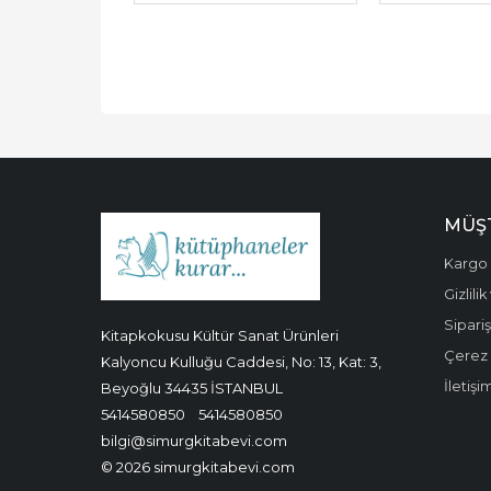
MÜŞT
Kargo 
Gizlili
Sipariş
Kitapkokusu Kültür Sanat Ürünleri
Çerez P
Kalyoncu Kulluğu Caddesi, No: 13, Kat: 3,
İletişi
Beyoğlu 34435 İSTANBUL
5414580850
5414580850
bilgi@simurgkitabevi.com
© 2026 simurgkitabevi.com