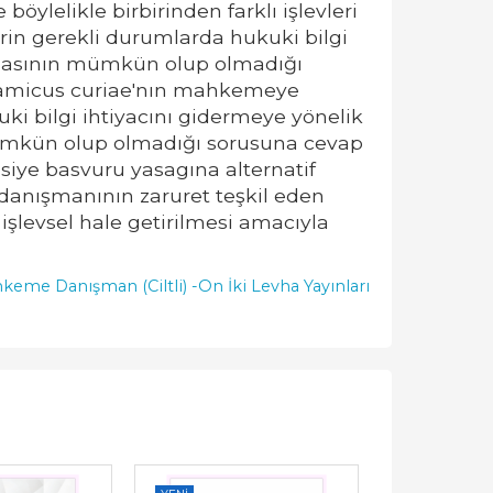
öylelikle birbirinden farklı işlevleri
in gerekli durumlarda hukuki bilgi
ılmasının mümkün olup olmadığı
, amicus curiae'nın mahkemeye
 bilgi ihtiyacını gidermeye yönelik
mümkün olup olmadığı sorusuna cevap
iye basvuru yasagına alternatif
anışmanının zaruret teşkil eden
şlevsel hale getirilmesi amacıyla
eme Danışman (Ciltli) -
On İki Levha Yayınları