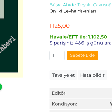
Büşra Abide Tiryaki Çavuşoğ
On İki Levha Yayınları
1.125
,00
Havale/EFT ile:
1.102
,50
Siparişiniz 4&6 iş günü a
Sepete Ekle
Tavsiye et
Hata bildir
Editör:
Kondisyon: