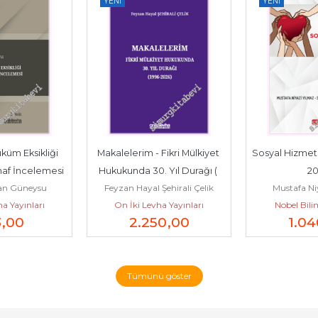
YENI
YENI
küm Eksikliği 
Makalelerim - Fikri Mülkiyet 
Sosyal Hizmet Mevzu
af İncelemesi 
Hukukunda 30. Yıl Durağı ( 
20
ran Güneysu
Feyzan Hayal Şehirali Çelik
Mustafa Ni
(HMK m....
1996 - 2026 ) -...
a Yayınları
On İki Levha Yayınları
Nobel Bilim
3
,00
2.250
,00
1.04
Tümünü göster