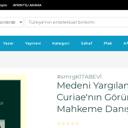
tişim
AYRINTILI ARAMA
Yazar
Yayınevi
Kategori
Sahaf
Plak
Af
#smrgKİTABEVİ
Medeni Yargıl
Curiae'nın Gör
Mahkeme Danışm