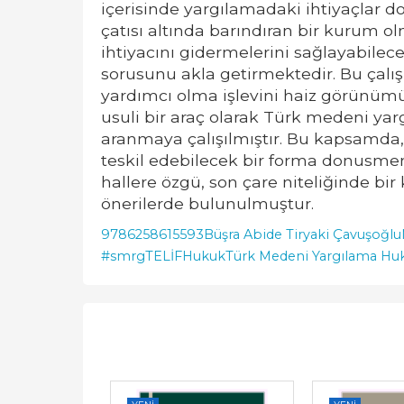
içerisinde yargılamadaki ihtiyaçlar do
çatısı altında barındıran bir kurum 
ihtiyacını gidermelerini sağlayabil
sorusunu akla getirmektedir. Bu çal
yardımcı olma işlevini haiz görünüm
usuli bir araç olarak Türk medeni y
aranmaya çalışılmıştır. Bu kapsamda
teskil edebilecek bir forma donusme
hallere özgü, son çare niteliğinde b
önerilerde bulunulmuştur.
9786258615593
Büşra Abide Tiryaki Çavuşoğlu
#smrgTELİF
Hukuk
Türk Medeni Yargılama Hu