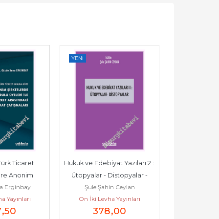
YENI
YENI
Türk Ticaret 
Hukuk ve Edebiyat Yazıları 2 : 
Türk Anayas
re Anonim 
Ütopyalar - Distopyalar -
Yasama 
a Erginbay
Şule Şahin Ceylan
Fatih
netim Kurulu...
a Yayınları
On İki Levha Yayınları
On İki Levh
7
,50
378
,00
32