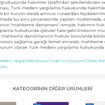
ğrultusunda hakimler tarafından şekillendirilen ve b
olması, Türk medeni yargılama hukukunda hakimler
ecek bir kurum olarak amicus curiae'dan faydalan
ışmada bu soru çerçevesinde yapılan incelemede
ünün "mahkeme danışmanı" ismiyle, hakimin hukuki
argılama hukukunda işlevsel hale getirilmesinin 
, mahkeme danısmanının hukuki konularda bilirkis
mesini sağlama gereği temel alınarak, mahkeme d
ir kurum olarak Türk medeni yargılama hukukunda i
Medeni Yargılamada Amicus Curiae'nın Görünümü Olarak Mahk
kuku
KATEGORININ DIĞER ÜRÜNLERI