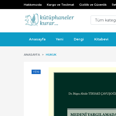
Hakkımızda
Kargo ve Teslimat
Gizlilik ve Güvenlik
İle
Anasayfa
Yeni
Dergi
Kitabevi
ANASAYFA
HUKUK
YENI