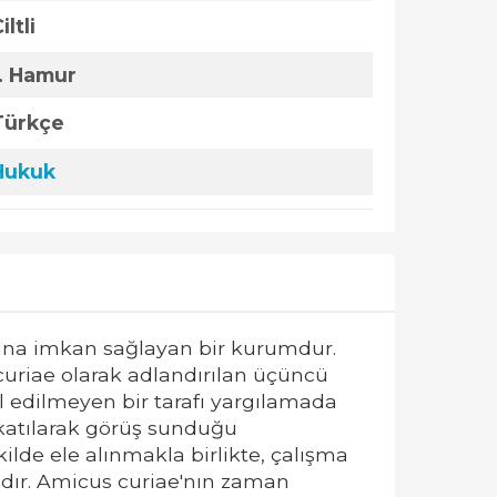
iltli
1. Hamur
Türkçe
Hukuk
rına imkan sağlayan bir kurumdur.
uriae olarak adlandırılan üçüncü
edilmeyen bir tarafı yargılamada
katılarak görüş sunduğu
ilde ele alınmakla birlikte, çalışma
ır. Amicus curiae'nın zaman