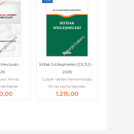
YENI
YENI
atı -         
İrtifak Sözleşmeleri (CİLTLİ) -         
6102 Sayılı 
26
2026
Kanuna Gö
yazi Yılmaz
Gülşah Vardar Hamamcıoğlu
Gözde Sen
Şirketlerde Yö
sel Eserler
On İki Levha Yayınları
On İki Levh
0
,00
1.215
,00
96