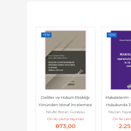
YENI
YENI
ul Hukuku 
Deliller ve Hüküm Eksikliği 
Makalelerim - 
 Mahkemeleri 
Yönünden İstinaf İncelemesi 
Hukukunda 30.
 Keser
Nilüfer Boran Güneysu
Feyzan Hayal 
melerinde...
ve Karar (HMK m....
1996 - 20
a Yayınları
On İki Levha Yayınları
On İki Levh
5
,00
873
,00
2.25