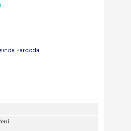
lu
rasında kargoda
Yeni