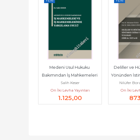
YENI
YENI
n CİLTLİ -         
Medeni Usul Hukuku 
Deliller ve Hü
26
Bakımından İş Mahkemeleri 
Yönünden İstin
bidin
Salih Keser
Nilüfer Bo
ve İş Mahkemelerinde...
ve Karar 
raştırmaları
On İki Levha Yayınları
On İki Levh
2
,50
1.125
,00
87
kezi