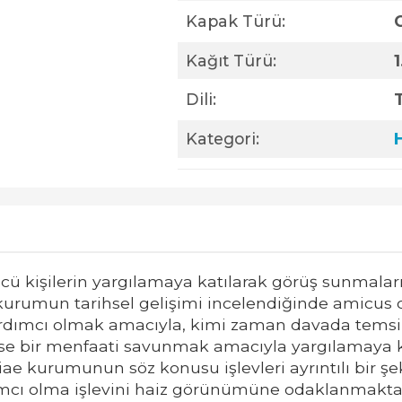
Kapak Türü:
C
Kağıt Türü:
Dili:
Kategori:
ncü kişilerin yargılamaya katılarak görüş sunmala
rumun tarihsel gelişimi incelendiğinde amicus c
dımcı olmak amacıyla, kimi zaman davada temsil 
se bir menfaati savunmak amacıyla yargılamaya 
e kurumunun söz konusu işlevleri ayrıntılı bir şek
cı olma işlevini haiz görünümüne odaklanmaktad