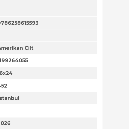
9786258615593
Amerikan Cilt
1199264055
16x24
452
İstanbul
2026