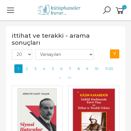
0
ittihat ve terakki - arama
sonuçları
1
2
3
4
5
6
7
8
9
10
11-20
»
»»