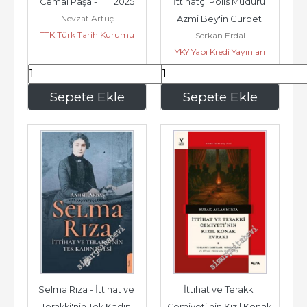
Cemal Paşa -        2025
İttihatçı Polis Müdürü 
Nevzat Artuç
Azmi Bey'in Gurbet 
TTK Türk Tarih Kurumu
Serkan Erdal
Günlükleri (1918–1921) -
YKY Yapı Kredi Yayınları
158
,40
262
,50
Sepete Ekle
Sepete Ekle
Selma Rıza - İttihat ve 
İttihat ve Terakki 
Terakki'nin Tek Kadın 
Cemiyeti'nin Kızıl Konak 