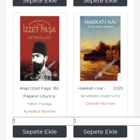
Sepete Ekle
Sepete Ekle
Arap İzzet Paşa : Bir 
Hakikat-i Hal -        2025
Şerafeddin Mağmumi
Paşanın Uzunca 
Dorlion Yayınları
Metin Hülagü
Hikayesi -        2021
Ayasofya Yayınları
412
,50
113
,10
Sepete Ekle
Sepete Ekle