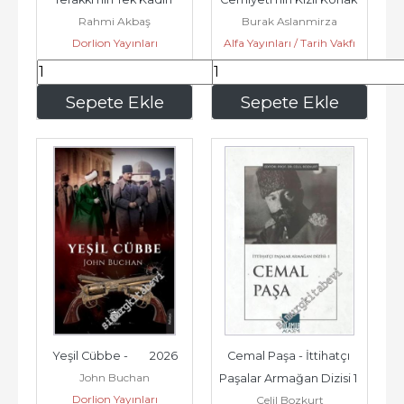
Rahmi Akbaş
Burak Aslanmirza
Üyesi -        2021
Evrakı : Toplantı 
Dorlion Yayınları
Alfa Yayınları / Tarih Vakfı
Zabıtları...
253
,50
200
,60
Sepete Ekle
Sepete Ekle
Yeşil Cübbe -        2026
Cemal Paşa - İttihatçı 
John Buchan
Paşalar Armağan Dizisi 1 
Dorlion Yayınları
Celil Bozkurt
-