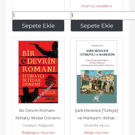
Ihlamur Akademi
260
,00
520
,00
Sepete Ekle
Sepete Ekle
Bir Devrin Romanı : 
Şark Meselesi [Türkiye] 
İttihatçı İktidar Dönemi 
ve Marksizm: İttihat-
Hüseyin Adıgüzel
Mustafa Yavuz
-
Terakki Diktatörlüğü ve...
Bilgeoğuz Yayınları
Belge Yayınları