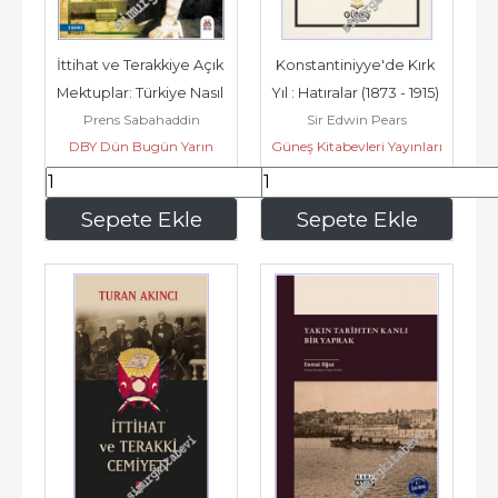
İttihat ve Terakkiye Açık 
Konstantiniyye'de Kırk 
Mektuplar: Türkiye Nasıl 
Yıl : Hatıralar (1873 - 1915) 
Prens Sabahaddin
Sir Edwin Pears
Kurtarılabilir ve...
-
DBY Dün Bugün Yarın
Güneş Kitabevleri Yayınları
Yayınları
360
,00
234
,00
Sepete Ekle
Sepete Ekle