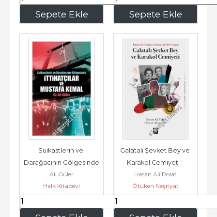
680
,00
408
,50
Sepete Ekle
Sepete Ekle
Suikastlerin ve 
Galatalı Şevket Bey ve 
Darağacının Gölgesinde 
Karakol Cemiyeti : 
Ali Güler
Hasan Ali Polat
İttihatçılar ve Mustafa 
İttihatçı Bir Fedakar ve...
Halk Kitabevi
Ötüken Neşriyat
Kemal -
288
,00
270
,00