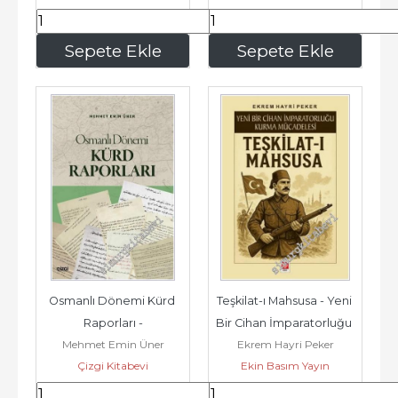
200
,00
378
,00
Sepete Ekle
Sepete Ekle
Osmanlı Dönemi Kürd 
Teşkilat-ı Mahsusa - Yeni 
Raporları -
Bir Cihan İmparatorluğu 
Mehmet Emin Üner
Ekrem Hayri Peker
Kurma Mücadelesi -...
Çizgi Kitabevi
Ekin Basım Yayın