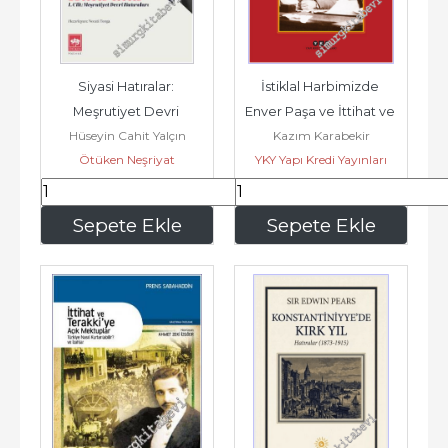
Siyasi Hatıralar: 
İstiklal Harbimizde 
Meşrutiyet Devri 
Enver Paşa ve İttihat ve 
Hüseyin Cahit Yalçın
Kazım Karabekir
Hatıraları / Mütareke 
Terakki Erkanı -
Ötüken Neşriyat
YKY Yapı Kredi Yayınları
Malta ve...
1.125
,00
337
,50
Sepete Ekle
Sepete Ekle