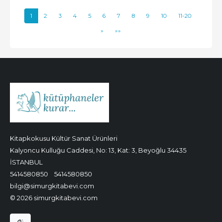
1
2
3
4
5
6
7
8
9
10
11-20
»
»»
Kitapkokusu Kültür Sanat Ürünleri
Kalyoncu Kulluğu Caddesi, No: 13, Kat: 3, Beyoğlu 34435
İSTANBUL
5414580850
5414580850
bilgi@simurgkitabevi.com
© 2026 simurgkitabevi.com