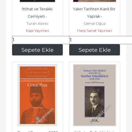
İttihat ve Terakki 
Yakın Tarihten Kanlı Bir 
Cemiyeti -
Yaprak -
Turan Akıncı
Cemal Oğuz
Kapı Yayınları
Harp Sanat Yayınları
525
,00
326
,30
Sepete Ekle
Sepete Ekle