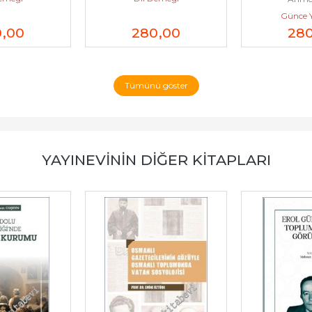
Günce Y
0
,00
280
,00
28
Tümünü göster
YAYINEVININ DIĞER KITAPLARI