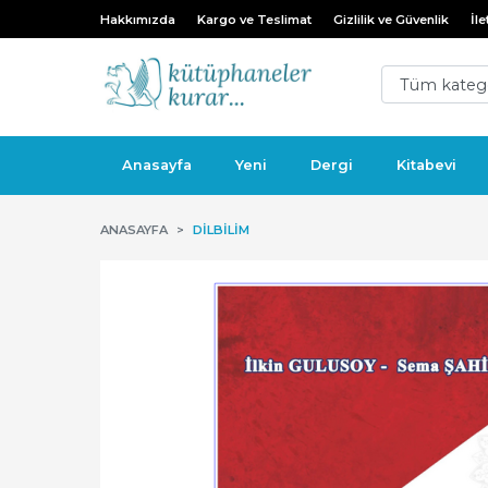
Hakkımızda
Kargo ve Teslimat
Gizlilik ve Güvenlik
İle
Anasayfa
Yeni
Dergi
Kitabevi
ANASAYFA
DILBILIM