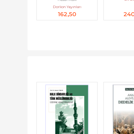
Dorlion Yayınları
0
,00
162
,50
24