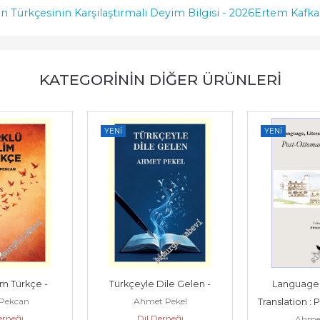
n Türkçesinin Karşılaştırmalı Deyim Bilgisi - 2026
Ertem Kafkar
KATEGORININ DIĞER ÜRÜNLERI
YENI
YENI
im Türkçe -
Türkçeyle Dile Gelen -
Language L
 Pekcan
Ahmet Pekel
Translation :
erneği
Dil Derneği
Ahmet
Perspec