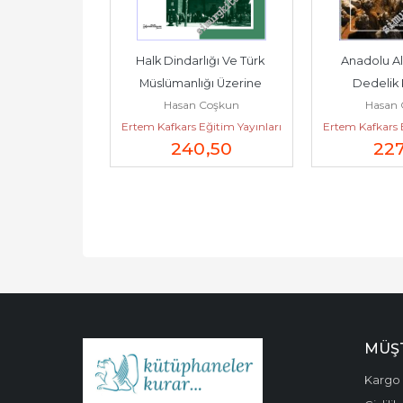
ürkçesi – 
Halk Dindarlığı Ve Türk 
Anadolu Ale
kçesi: Farklı 
Müslümanlığı Üzerine 
Dedelik 
GULUSOY
Hasan Coşkun
Hasan 
        2026
Araştırmalar -        2026
ğitim Yayınları
Ertem Kafkars Eğitim Yayınları
Ertem Kafkars E
,00
240
,50
22
MÜŞT
Kargo 