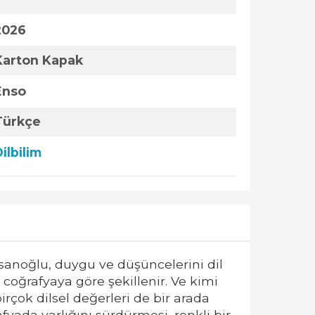
2026
Karton Kapak
Enso
Türkçe
ilbilim
nsanoğlu, duygu ve düşüncelerini dil
u coğrafyaya göre şekillenir. Ve kimi
irçok dilsel değerleri de bir arada
yada varlığını sürdürmesi, renkli bir