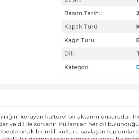
Basım Tarihi:
Kapak Türü:
Kağıt Türü:
Dili:
Kategori:
D
lılığını koruyan kültürel bir aktarım unsurudur. İ
şlar ve dil ile sonlanır. Kullanılan her dil bulunduğ
sebeple ortak bir milli kültürü paylaşan toplumlar b
köklü bir geçmişe sahip olması ve geniş bir coğraf