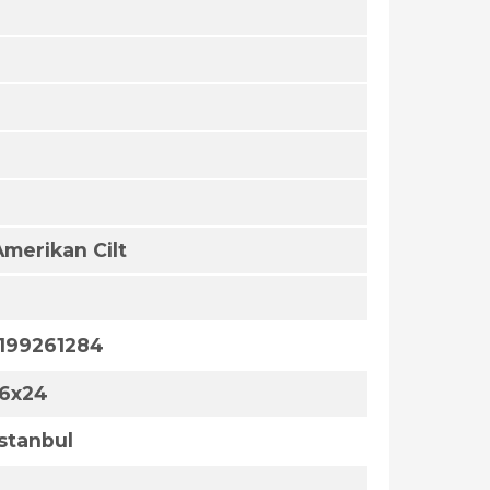
Amerikan Cilt
1199261284
16x24
İstanbul