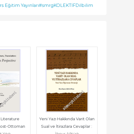
s Eğitim Yayınları
#smrgKOLEKTİF
Dilbilim
iterature 
Yeni Yazı Hakkında Varit Olan 
Innovative Pe
 Post-Ottoman 
Sual ve İtirazlara Cevaplar : 
Language E
 Yıkık
İlknur Ağtürk
Mehmet Veys
tives -
Yeni Yazı...
Trends Chall