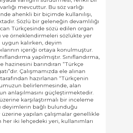
arlığı mevcuttur. Bu söz varlığı
de ahenkli bir biçimde kullanılışı,
adır. Sözlü bir geleneğin devamlılığı
ycan Türkçesinde sözü edilen organ
ı ve örneklendirmeleri sözlükte yer
na uygun kalırken, deyim
ılarının içeriği ortaya konulmuştur.
ınıflandırma yapılmıştır. Sınıflandırma,
me hazinesini barındıran “Türkçe
atı”dır. Çalışmamızda ele alınan
n tarafından hazırlanan “Türkçenin
onumuzun belirlenmesinde, alan
un anlaşılmasını güçleştirmektedir.
zerine karşılaştırmalı bir inceleme
 bu deyimlerin bağlı bulunduğu
r üzerine yapılan çalışmalar genellikle
her iki lehçedeki yeri, kullanımları