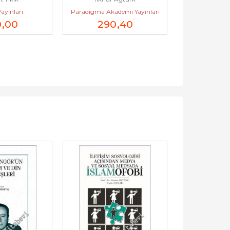
ayınları
Paradigma Akademi Yayınları
Eğitim Yayıne
0
,00
290
,40
49
Ese