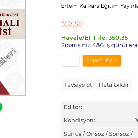
Ertem Kafkars Eğitim Yayınla
357
,50
Havale/EFT ile:
350
,35
Siparişiniz 4&6 iş günü a
Sepete Ekle
Tavsiye et
Hata bildir
Editör:
Kondisyon:
Sunuş / Önsöz / Sonsöz /