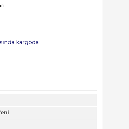
rı
rasında kargoda
Yeni