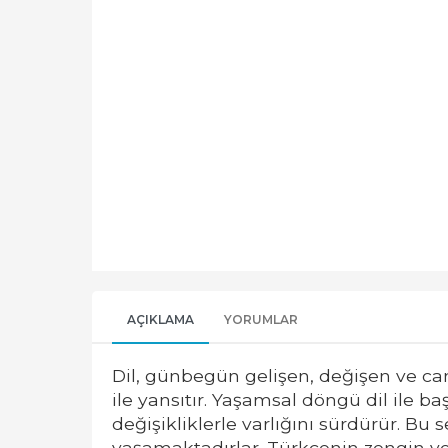
AÇIKLAMA
YORUMLAR
Dil, günbegün gelişen, değişen ve can
ile yansıtır. Yaşamsal döngü dil ile ba
değişikliklerle varlığını sürdürür. Bu 
yaşamaktadırlar. Türkçenin zengin ve 