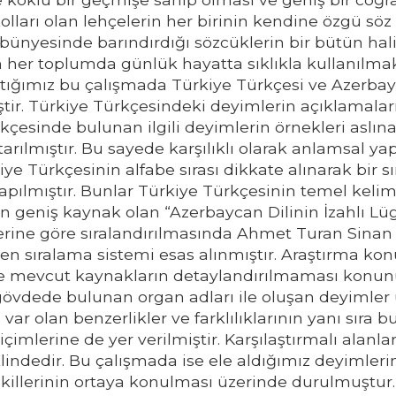
ları olan lehçelerin her birinin kendine özgü söz v
bünyesinde barındırdığı sözcüklerin bir bütün halin
 her toplumda günlük hayatta sıklıkla kullanılmakt
ptığımız bu çalışmada Türkiye Türkçesi ve Azerba
ştir. Türkiye Türkçesindeki deyimlerin açıklamalar
ürkçesinde bulunan ilgili deyimlerin örnekleri aslı
ılmıştır. Bu sayede karşılıklı olarak anlamsal yap
iye Türkçesinin alfabe sırası dikkate alınarak bir s
apılmıştır. Bunlar Türkiye Türkçesinin temel keli
 geniş kaynak olan “Azerbaycan Dilinin İzahlı Lüg
klerine göre sıralandırılmasında Ahmet Turan Sina
enen sıralama sistemi esas alınmıştır. Araştırma k
ı ve mevcut kaynakların detaylandırılmaması konun
gövdede bulunan organ adları ile oluşan deyimler ü
var olan benzerlikler ve farklılıklarının yanı sıra
çimlerine de yer verilmiştir. Karşılaştırmalı alanla
ndedir. Bu çalışmada ise ele aldığımız deyimlerin 
ekillerinin ortaya konulması üzerinde durulmuştur.