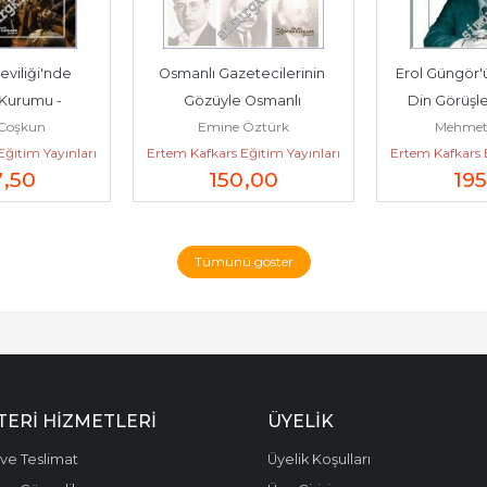
viliği'nde 
Osmanlı Gazetecilerinin 
Erol Güngör'
Kurumu -
Gözüyle Osmanlı 
Din Görüşleri
Coşkun
Emine Öztürk
Mehmet 
Toplumunda Vatan 
ğitim Yayınları
Ertem Kafkars Eğitim Yayınları
Ertem Kafkars E
Sosyolojisi -...
7
,50
150
,00
195
Tümünü göster
ERI HIZMETLERI
ÜYELIK
ve Teslimat
Üyelik Koşulları