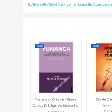
9786259879291
Türkiye Türkçesi İle Azerbayca
YENI
YENI
im Dersleri -
Yunanca - Orta ve Yüksek 
Görklü Dil
de Saussure
Nesrin
Düzey Dilbilgisi ve Sözvarlığı 
Yayınları
Dil D
Hasan Kaili
Soruları Cilt 2:...