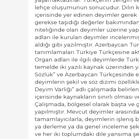
lehçe oluşumunun sonucudur. Dilin kol
içerisinde yer edinen deyimler gerek 
gerekse taşıdığı değerler bakımından
niteliğinde olan deyimler üzerine ya
adları ile kurulan deyimler incelenmi
aldığı gibi yazılmıştır. Azerbaycan T
tanımlamaları Türkiye Türkçesine aktar
Organ adları ile ilgili deyimlerde Türk
temelde iki yazılı kaynak üzerinden y
Sözlük” ve Azerbaycan Türkçesinde en
deyimlerin şekil ve söz dizimi özelli
Deyim Varlığı” adlı çalışmada belirl
içerisinde kaynakların sınırlı olmas
Çalışmada, bölgesel olarak başta ve 
yapılmıştır. Mevcut deyimler arasında 
tamamlayıcılarla, deyimlerin işleniş bi
ya derleme ya da genel inceleme şekli
ve her iki toplumdaki dile yansıma ş