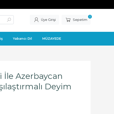
0
Üye Girişi
Sepetim
iş
Yabancı Dil
MÜZAYEDE
i İle Azerbaycan
şılaştırmalı Deyim