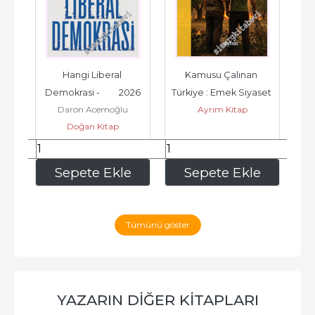
25
Hangi Liberal 
Kamusu Çalınan 
Erm
Demokrasi -         2026
Türkiye : Emek Siyaset 
Be
Daron Acemoğlu
Ayrım Kitap
Haysiyet -         2026
Doğan Kitap
464
,00
337
,50
e
Sepete Ekle
Sepete Ekle
Tümünü göster
YAZARIN DIĞER KITAPLARI