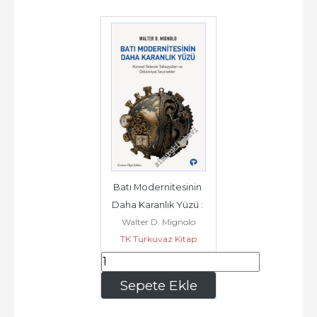
Batı Modernitesinin 
Daha Karanlık Yüzü : 
Walter D. Mignolo
Küresel Gelecek 
TK Turkuvaz Kitap
Tahayyülleri ve...
455
,00
Sepete Ekle