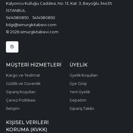
Kalyoncu Kulluğu Caddesi, No: 13, Kat: 3, Beyoğlu 34435
İSTANBUL
5414580850
5414580850
bilgi@simurgkitabevi.com
© 2026 simurgkitabevi.com
MÜŞTERI HIZMETLERI
ÜYELIK
Kargo ve Teslimat
Üyelik Koşulları
Gizlilik ve Güvenlik
Üye Girişi
Sipariş Koşulları
Yeni Üyelik
Çerez Politikası
Sepetim
İletişim
Sipariş Takibi
KIŞISEL VERILERI
KORUMA (KVKK)