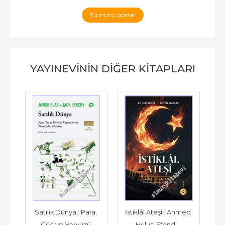
Tümünü göster
YAYINEVININ DIĞER KITAPLARI
Satılık Dünya : Para, 
İstiklâl Ateşi : Ahmed 
Bin
Güç ve Yeryüzü 
Hulusi Efendi - 