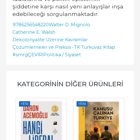
şiddetine karşı nasıl yeni anlayışlar inşa
edebileceği sorgulanmaktadır.
9786256548220
Walter D. Mignolo
Catherine E. Walsh
Dekolonyalite Üzerine Kavramlar
Çözümlemeler ve Praksis -
TK Turkuvaz Kitap
#smrgÇEVİRİ
Politika / Siyaset
KATEGORININ DIĞER ÜRÜNLERI
YENI
YENI
YE