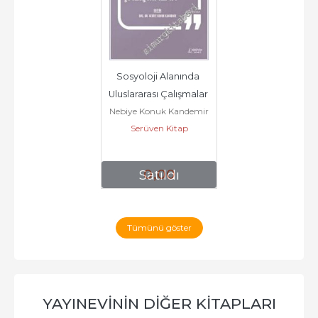
Sosyoloji Alanında 
Uluslararası Çalışmalar 
Nebiye Konuk Kandemir
- Mart 2024 -        2024
Serüven Kitap
0
,00
Satıldı
Tümünü göster
YAYINEVININ DIĞER KITAPLARI