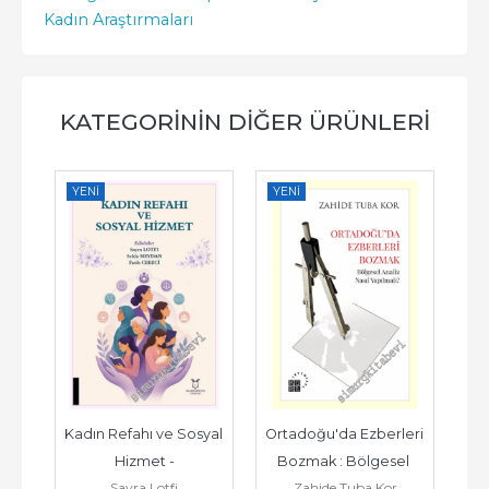
Kadın Araştırmaları
KATEGORININ DIĞER ÜRÜNLERI
YENI
YENI
YE
- 
Kadın Refahı ve Sosyal 
Ortadoğu'da Ezberleri 
So
n 
Hizmet -
Bozmak : Bölgesel 
K
Sayra Lotfi
Zahide Tuba Kor
ın 
Analiz Nasıl Yapılmalı -