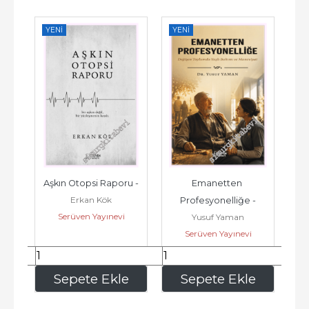
YENI
YENI
YE
z 
Aşkın Otopsi Raporu -
Emanetten 
Y
Erkan Kök
 
Profesyonelliğe -
Ya
Serüven Yayınevi
n
Yusuf Yaman
 
Zin
Serüven Yayınevi
150
,15
136
,50
e
Sepete Ekle
Sepete Ekle