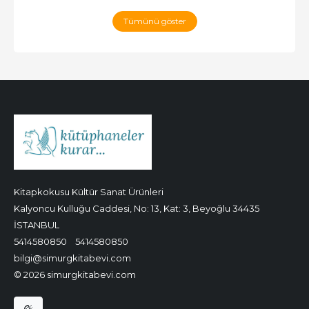
Tümünü göster
Kitapkokusu Kültür Sanat Ürünleri
Kalyoncu Kulluğu Caddesi, No: 13, Kat: 3, Beyoğlu 34435
İSTANBUL
5414580850
5414580850
bilgi@simurgkitabevi.com
© 2026 simurgkitabevi.com