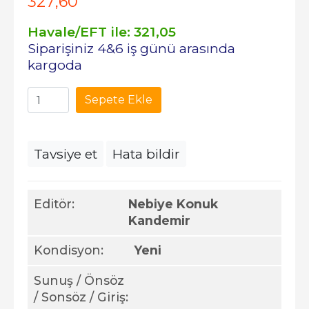
327
,60
Havale/EFT ile:
321
,05
Siparişiniz 4&6 iş günü arasında
kargoda
Sepete Ekle
Tavsiye et
Hata bildir
Editör:
Nebiye Konuk
Kandemir
Kondisyon:
Yeni
Sunuş / Önsöz
/ Sonsöz / Giriş: