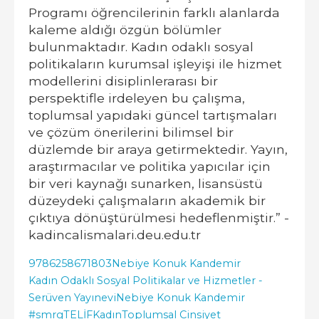
Programı öğrencilerinin farklı alanlarda
kaleme aldığı özgün bölümler
bulunmaktadır. Kadın odaklı sosyal
politikaların kurumsal işleyişi ile hizmet
modellerini disiplinlerarası bir
perspektifle irdeleyen bu çalışma,
toplumsal yapıdaki güncel tartışmaları
ve çözüm önerilerini bilimsel bir
düzlemde bir araya getirmektedir. Yayın,
araştırmacılar ve politika yapıcılar için
bir veri kaynağı sunarken, lisansüstü
düzeydeki çalışmaların akademik bir
çıktıya dönüştürülmesi hedeflenmiştir.” -
kadincalismalari.deu.edu.tr
9786258671803
Nebiye Konuk Kandemir
Kadın Odaklı Sosyal Politikalar ve Hizmetler -
Serüven Yayınevi
Nebiye Konuk Kandemir
#smrgTELİF
Kadın
Toplumsal Cinsiyet