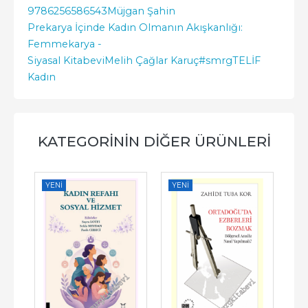
9786256586543
Müjgan Şahin
Prekarya İçinde Kadın Olmanın Akışkanlığı:
Femmekarya -
Siyasal Kitabevi
Melih Çağlar Karuç
#smrgTELİF
Kadın
KATEGORININ DIĞER ÜRÜNLERI
YENI
YENI
YE