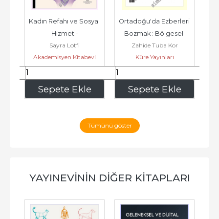
- 
Kadın Refahı ve Sosyal 
Ortadoğu'da Ezberleri 
So
n 
Hizmet -
Bozmak : Bölgesel 
K
Sayra Lotfi
Zahide Tuba Kor
ın 
Analiz Nasıl Yapılmalı -
Akademisyen Kitabevi
Küre Yayınları
630
,00
405
,00
e
Sepete Ekle
Sepete Ekle
Tümünü göster
YAYINEVININ DIĞER KITAPLARI