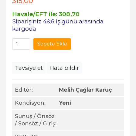
315
,00
Havale/EFT ile:
308
,70
Siparişiniz 4&6 iş günü arasında
kargoda
Sepete Ekle
Tavsiye et
Hata bildir
Editör:
Melih Çağlar Karuç
Kondisyon:
Yeni
Sunuş / Önsöz
/ Sonsöz / Giriş: