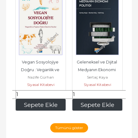
 : 
Vegan Sosyolojiye 
Geleneksel ve Dijital 
Doğru : Veganlık ve 
Medyanın Ekonomi 
alp
Nazife Gürhan
Sertaç Kaya
a 
Toplum İlişkisi Üzerine 
Politiği -        2026
Yö
Siyasal Kitabevi
Siyasal Kitabevi
...
Yazılar -
E
252
,00
337
,50
e
Sepete Ekle
Sepete Ekle
Tümünü göster