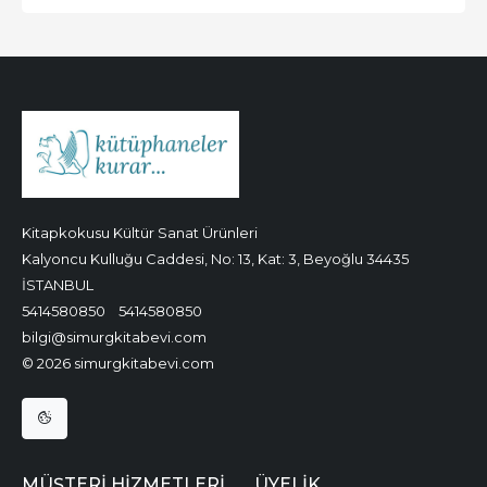
Kitapkokusu Kültür Sanat Ürünleri
Kalyoncu Kulluğu Caddesi, No: 13, Kat: 3, Beyoğlu 34435
İSTANBUL
5414580850
5414580850
bilgi@simurgkitabevi.com
© 2026 simurgkitabevi.com
MÜŞTERI HIZMETLERI
ÜYELIK