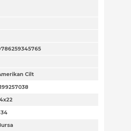
9786259345765
Amerikan Cilt
1199257038
14x22
334
Bursa