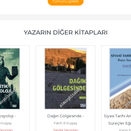
Tümünü göster
YAZARIN DIĞER KITAPLARI
osyoloji -
Dağın Gölgesinde -
Siyasi Tarihi An
Ertugay
Fatih Ertugay
Süreçler Eğil
ayınları
Sayda Yayınları
Fatih 
Başlaua