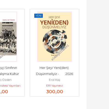
YENI
YENI
çi Sınıfının 
Her Şeyi Yeni(den) 
Acının İki Yüzü
Kamran 
lışma Kültür 
Düşünmeliyiz -         2026
İletişim 
lp Özden
Erol Koç
Yaşamın...
itesi Yayınları
Efil Yayınevi
5
,00
300
,00
26