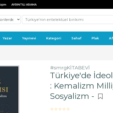
tişim
AYRINTILI ARAMA
Yazar
Yayınevi
Kategori
Sahaf
Plak
Af
#smrgKİTABEVİ
Türkiye'de İdeolo
: Kemalizm Milli
Sosyalizm -