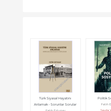
Türk Siyasal Hayatını 
Politik S
Fatih 
Anlamak - Sorunlar Sorular 
Sayda Y
Fatih Ertugay
ve Yanılgılar -