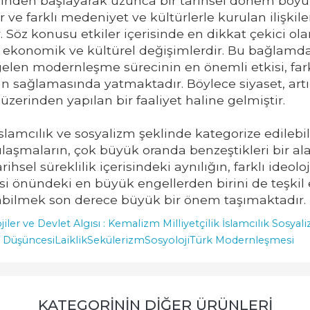
rinden başlayarak uzunca bir tarihsel dönem boyun
r ve farklı medeniyet ve kültürlerle kurulan ilişkiler
 Söz konusu etkiler içerisinde en dikkat çekici o
l, ekonomik ve kültürel değişimlerdir. Bu bağlamda
len modernleşme sürecinin en önemli etkisi, farklı
ân sağlamasında yatmaktadır. Böylece siyaset, art
ı üzerinden yapılan bir faaliyet haline gelmiştir.
 İslamcılık ve sosyalizm şeklinde kategorize edil
ılaşmaların, çok büyük oranda benzeştikleri bir al
arihsel süreklilik içerisindeki aynılığın, farklı ide
si önündeki en büyük engellerden birini de teşki
abilmek son derece büyük bir önem taşımaktadır.
jiler ve Devlet Algısı : Kemalizm Milliyetçilik İslamcılık Sosyal
l Düşüncesi
Laiklik
Sekülerizm
Sosyoloji
Türk Modernleşmesi
KATEGORININ DIĞER ÜRÜNLERI