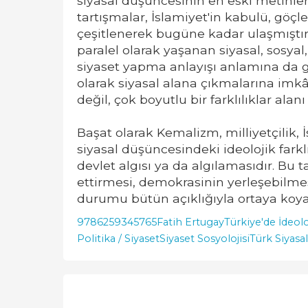
siyasal düşüncesinin en eski metinle
tartışmalar, İslamiyet'in kabulü, göçle
çeşitlenerek bugüne kadar ulaşmıştır.
paralel olarak yaşanan siyasal, sosya
siyaset yapma anlayışı anlamına da ge
olarak siyasal alana çıkmalarına imk
değil, çok boyutlu bir farklılıklar alan
Başat olarak Kemalizm, milliyetçilik,
siyasal düşüncesindeki ideolojik farkl
devlet algısı ya da algılamasıdır. Bu t
ettirmesi, demokrasinin yerleşebilme
durumu bütün açıklığıyla ortaya koy
9786259345765
Fatih Ertugay
Türkiye'de İdeolo
Politika / Siyaset
Siyaset Sosyolojisi
Türk Siyasa