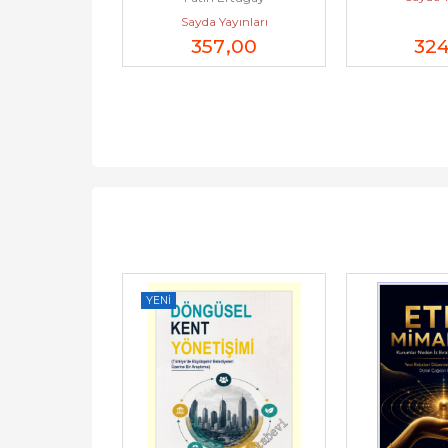
Sayda Yayınları
357
,00
32
YENI