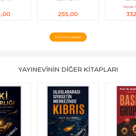
Sayda Y
4
,00
255
,00
33
Tümünü göster
YAYINEVININ DIĞER KITAPLARI