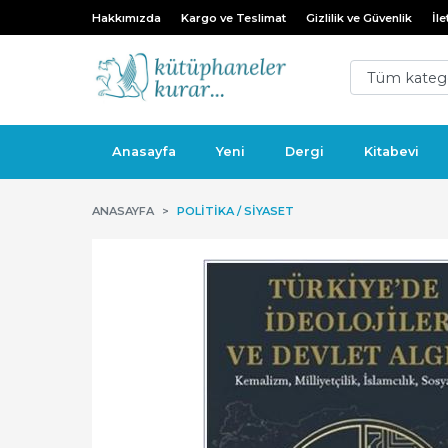
Hakkımızda
Kargo ve Teslimat
Gizlilik ve Güvenlik
İle
Anasayfa
Yeni
Dergi
Kitabevi
ANASAYFA
POLITIKA / SIYASET