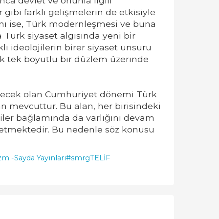
ca devlet ve onunla ilgili
 gibi farklı gelişmelerin de etkisiyle
lanı ise, Türk modernleşmesi ve buna
 Türk siyaset algısında yeni bir
 ideolojilerin birer siyaset unsuru
ık tek boyutlu bir düzlem üzerinde
ebilecek olan Cumhuriyet dönemi Türk
an mevcuttur. Bu alan, her birisindeki
olojiler bağlamında da varlığını devam
l etmektedir. Bu nedenle söz konusu
izm -
Sayda Yayınları
#smrgTELİF