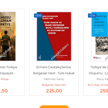
YENI
YENI
an Türkiye : 
Ermeni Destekçilerine 
Türkiye'de İş
yet -         
Belgesel Yanıt : Türk Hukuk 
Oluşumu : Ça
 Kitap
Mehmet Saray
Barış A
26
ve İdare Sistemine...
Gündelik 
Boğaziçi Yayınları
KÜY Koç Ünivers
7
,50
225
,00
25