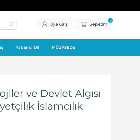
0
Üye Girişi
Sepetim
iş
Yabancı Dil
MÜZAYEDE
jiler ve Devlet Algısı
yetçilik İslamcılık