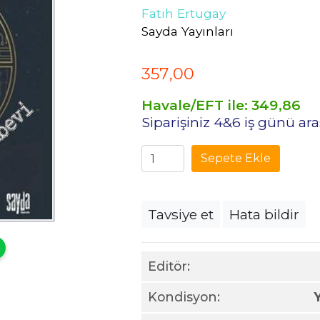
Fatih Ertugay
Sayda Yayınları
357
,00
Havale/EFT ile:
349
,86
Siparişiniz 4&6 iş günü a
Sepete Ekle
Tavsiye et
Hata bildir
Editör:
Kondisyon: