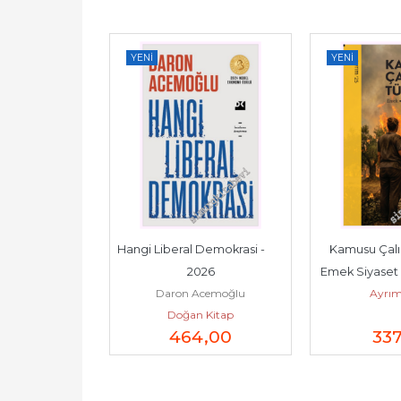
YENI
YENI
        2025
Hangi Liberal Demokrasi -         
Kamusu Çalın
 Sezer
2026
Emek Siyaset Haysi
ayınları
Daron Acemoğlu
Ayrım
20
Doğan Kitap
0
,90
464
,00
33